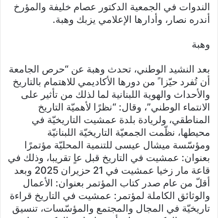
الندوات في الجمعية الدكتور عصام خليفة والمؤرخ
أندره نصار، وأدارها الإعلامي يزبك وهبة.
وهبة
بعد النشيد الوطني، تحدث وهبة عن “حرص الجامعة
أن تُفرد حيّزا ً من دورها الأكاديمي للاهتمام بالتاريخ
والأحداث والهوية اللبنانية لما لذلك من تأثير على
الانتماء الوطني”، وقال: “نظرًا لأهميّة التاريخ
المناطقي، ولريادة بلدة عمشيت التاريخيّة في
محيطها، نظّمت الجمعيّة التاريخيّة اللبنانيّة
ومؤسّسة ميشال عيسى للتنمية المحليّة مؤتمرًا
بعنوان: عمشيت في التاريخ قبل عاٍ تقريبا، وذلك في
قاعة مار زخيا عمشيت في 21 حزيران 2025 وبعد
أقلّ من عام صدر كتاب المؤتمر بعنوان: الأعمال
والوثائق الكاملة لمؤتمر: عمشيت في التاريخ قراءة
تاريخيّة في المجال والمجتمع والمؤسّسات، تنسيق