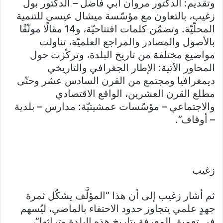
وتقديم: الدكتور مروان أبي فاضل – الدكتور بول
زغيب، بالتعاون مع مؤسّسة ميشال عيسى للتنمية
المحلّيّة. وتضمّن كلمات افتتاحيّة، و14 مقالًا موثّقًا
بالأصول والمصادر والمراجع العلميّة، تناولت
مواضيع مختلفة من تاريخ البلدة، وتركّزت حول
المحاور الآتية: الإطار الجغرافي والتاريخي
ديمغرافيا ومجتمع من القرن السادس عشر وحتّى
مطلع القرن العشرين، الواقع الاقتصادي
والاجتماعي – مؤسّسات عمشيتيّة: مدارس – بلدية
– أوقاف”.
زغيب
ثم أشار زغيب إلى أن هذا “المؤلَّف يشكّل ثمرة
جهدٍ علمي يتجاوز حدود الاحتفاء بالماضي، ليُسهم
في تعميق المعرفة بتاريخ هذه البلدة وتراثها”،