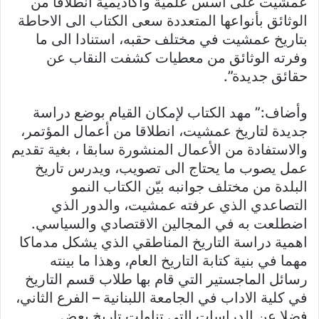
عمشيت على اسس علمية واكاديمية انطلاقا من
الوثائق بأنواعها المتعددة سعى الكتاب الى الاحاطة
بتاريخ عمشيت في مختلف حقبه، استنادا الى ما
وفرته الوثائق من معطيات كشفت النقاب عن
حقائق جديدة”.
وأضاف:” مهد الكتاب لإمكان القيام بوضع دراسة
جديدة لتاريخ عمشيت، انطلاقا من أعمال المؤتمر،
والاستفادة من الأعمال المنشورة سابقا ، بغية تقديم
عمل يصوب ما يحتاج الى تصويب، ويدرس تاريخ
البلدة من مختلف جوانبه بيّن الكتاب النمو
التصاعدي الذي عرفته عمشيت، والدور الذي
اضطلعت به في المجالين الاقتصادي والسياسي.
اهمية دراسة التاريخ المناطقي الذي يشكل مدماكا
مهما في بنية كتابة التاريخ العام، وهذا ما بينته
رسائل الماجستير التي قام بها طلاب قسم التاريخ
في كلية الاداب في الجامعة اللبنانية – الفرع الثاني،
فضلا عن الدراسات التي تناولت تاريخ بعض