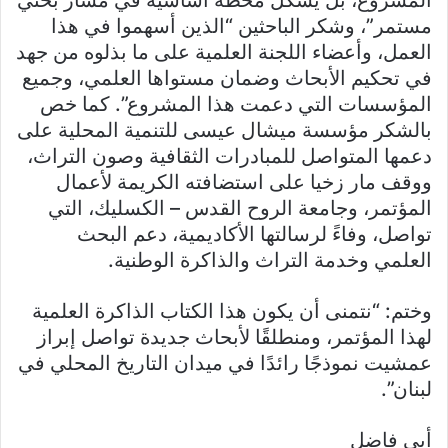
المشروع، بل يشكل محطة أساسية في مسار بحثي
مستمر”، وشكر الباحثين “الذين أسهموا في هذا
العمل، وأعضاء اللجنة العلمية على ما بذلوه من جهد
في تحكيم الأبحاث وضمان مستواها العلمي، وجميع
المؤسسات التي دعمت هذا المشروع”. كما خص
بالشكر مؤسسة ميشال عيسى للتنمية المحلية على
دعمها المتواصل للمبادرات الثقافية وصون التراث،
ووقف مار زخيا على استضافته الكريمة لأعمال
المؤتمر، وجامعة الروح القدس – الكسليك، التي
تواصل، وفاءً لرسالتها الأكاديمية، دعم البحث
العلمي وخدمة التراث والذاكرة الوطنية.
وختم: “نتمنى أن يكون هذا الكتاب الذاكرة العلمية
لهذا المؤتمر، ومنطلقًا لأبحاث جديدة تواصل إبراز
عمشيت نموذجًا رائدًا في ميدان التاريخ المحلي في
لبنان”.
أبي فاضل