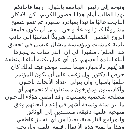
وتوجه إلى رئيس الجامعة بالقول: “ربما فاجأتكم
بهذا الطلب أمام هذا الحضور الكريم، لكن الأفكار
الناجحة غالبًا ما تبدأ بمبادرة صغيرة ثم تنمو لتصبح
مشروعًا كبيرًا وفاعلًا ونحن نتمنى أن تكون جامعة
الروح القدس – الكسليك شريكًا أساسيًا إلى جانب
بلدية عمشيت ومؤسسة ميشال عيسى في تحقيق
هذا الحلم”، مشيرا إلى أن “الدراسات لم ينجزها
أبناء البلدة أنفسهم، لأن أي عمل يكتبه أبناء المنطقة
قد يُتهم بالانحياز، مهما بلغت موضوعيته لذلك كان
حرص الدكتور بول زغيب على أن يكون المؤتمر
علميًا بامتياز، وأن يتولى إعداد الأبحاث باحثون
وأكاديميون ومؤرخون مستقلون، لا تجمعهم أي
مصلحة شخصية بعمشيت وقد أمضى هؤلاء الباحثون
ما بين ستة وتسعة أشهر في إعداد أبحاثهم وفق
منهجية علمية دقيقة، مستندين إلى الوثائق
والمراجع التاريخية، بعيدًا من أي انحياز عاطفي
وهذا ما يمنح هذه الأعمال قيمة علمية وتاريخية