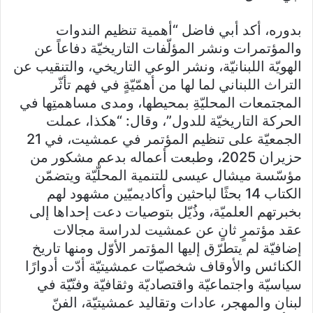
بدوره، أكد أبي فاضل “أهمية تنظيم الندوات
والمؤتمرات ونشر المؤلّفات التاريخيّة دفاعاً عن
الهويّة اللبنانيّة، ونشر الوعي التاريخي، والتنقيب عن
التراث اللبناني لما لها من أهمّيّةٍ في فهم تأثّر
المجتمعات المحليّةِ بمحيطها، ومدى مساهمتِها في
الحركة التاريخيّة للدول”، وقال: “هكذا، عملت
الجمعيّة على تنظيم المؤتمر في عمشيت، في 21
حزيران 2025، وطبعت أعماله بدعم مشكور من
مؤسّسة ميشال عيسى للتنمية المحلّيّة ويتضمّن
الكتاب 14 بحثًا لباحثين وأكاديميّين مشهود لهم
بخبرتهم العلميّة، وذُيّل بتوصيات دعت إحداها إلى
عقد مؤتمرٍ ثانٍ عن عمشيت لدراسة مجالات
إضافيّة لم يتطرّق إليها المؤتمر الأوّل ومنها تاريخ
الكنائس والأوقاف شخصيّات عمشيتيّة أدّت أدوارًا
سياسيّة واجتماعيّة واقتصاديّة وثقافيّة وفنّيّة في
لبنان والمهجر، عادات وتقاليد عمشيتيّة، الفنّ