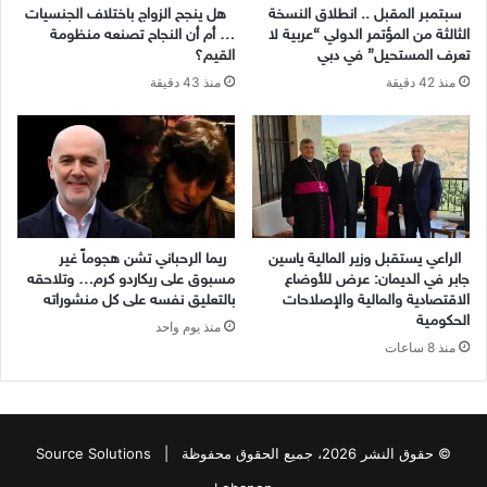
سبتمبر المقبل .. انطلاق النسخة
هل ينجح الزواج باختلاف الجنسيات
الثالثة من المؤتمر الدولي “عربية لا
… أم أن النجاح تصنعه منظومة
تعرف المستحيل” في دبي
القيم؟
منذ 42 دقيقة
منذ 43 دقيقة
الراعي يستقبل وزير المالية ياسين
ريما الرحباني تشن هجوماً غير
جابر في الديمان: عرض للأوضاع
مسبوق على ريكاردو كرم… وتلاحقه
الاقتصادية والمالية والإصلاحات
بالتعليق نفسه على كل منشوراته
الحكومية
منذ يوم واحد
منذ 8 ساعات
© حقوق النشر 2026، جميع الحقوق محفوظة |
Source Solutions