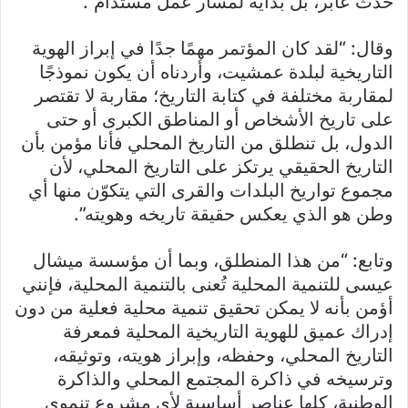
حدث عابر، بل بداية لمسار عمل مستدام”.
وقال: “لقد كان المؤتمر مهمًا جدًا في إبراز الهوية
التاريخية لبلدة عمشيت، وأردناه أن يكون نموذجًا
لمقاربة مختلفة في كتابة التاريخ؛ مقاربة لا تقتصر
على تاريخ الأشخاص أو المناطق الكبرى أو حتى
الدول، بل تنطلق من التاريخ المحلي فأنا مؤمن بأن
التاريخ الحقيقي يرتكز على التاريخ المحلي، لأن
مجموع تواريخ البلدات والقرى التي يتكوّن منها أي
وطن هو الذي يعكس حقيقة تاريخه وهويته”.
وتابع: “من هذا المنطلق، وبما أن مؤسسة ميشال
عيسى للتنمية المحلية تُعنى بالتنمية المحلية، فإنني
أؤمن بأنه لا يمكن تحقيق تنمية محلية فعلية من دون
إدراك عميق للهوية التاريخية المحلية فمعرفة
التاريخ المحلي، وحفظه، وإبراز هويته، وتوثيقه،
وترسيخه في ذاكرة المجتمع المحلي والذاكرة
الوطنية، كلها عناصر أساسية لأي مشروع تنموي