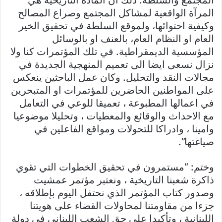
المجتمع والسلطة. ذلك ان المادة التاريخية هي
المرآة الواقعية لمشاكل المجتمع وصراع المصالح
وكيفية احتوائها، ولموقع السلطة في تحقيق الخير
العام او النظام العام، بالعنف او بالوسائل
المؤسسية الديمقراطية. في تلك المؤتمرات كنا ولا
نزال نسعى ايضا الى تعميم المنهجية الجديدة في
مجالات النقد والتحليل. وكان عمل الباحثين ينعكس
على المواطنين الحاضرين للمؤتمرات او المتبحرين
في اعمالها المطبوعة ، تعميقا للوعي في التعامل
مع الاحداث والوقائع والمعطيات ، وتحليلا موضوعيا
وامينا ، وادراكا للتحولات ومواقع الفاعلين في
صياغتها”.
وختم: “مستمرون في تحقيق الخطوات التي تقوي
ذاكرة شعبنا التاريخية ، ونعتبر مؤتمر عمشيت
وصدور كتاب المؤتمر الذي نحتفل اليوم بإطلاقه ،
جزءا من مقاومتنا لمحاولات القضاء على هويتنا
اللبنانية ، وتأكيدا على حق الشعب اللبناني في دولة