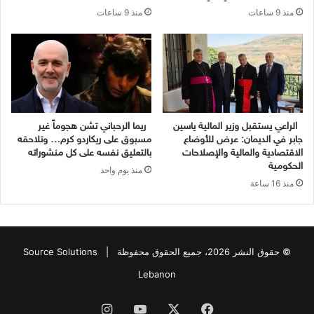
منذ 9 ساعات
منذ 9 ساعات
الراعي يستقبل وزير المالية ياسين
ريما الرحباني تشن هجوماً غير
جابر في الديمان: عرض للأوضاع
مسبوق على ريكاردو كرم… وتلاحقه
الاقتصادية والمالية والإصلاحات
بالتعليق نفسه على كل منشوراته
الحكومية
منذ يوم واحد
منذ 16 ساعة
© حقوق النشر 2026، جميع الحقوق محفوظة |
Source Solutions
Lebanon
فيسبوك
X
يوتيوب
انستقرام