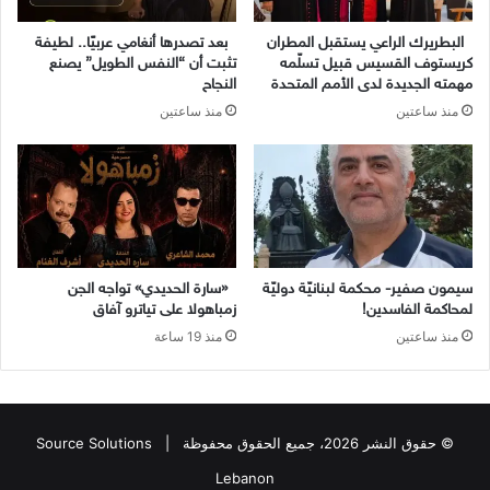
البطريرك الراعي يستقبل المطران
بعد تصدرها أنغامي عربيًا.. لطيفة
كريستوف القسيس قبيل تسلّمه
تثبت أن “النفس الطويل” يصنع
مهمته الجديدة لدى الأمم المتحدة
النجاح
منذ ساعتين
منذ ساعتين
سيمون صفير- محكمة لبنانيّة دوليّة
«سارة الحديدي» تواجه الجن
لمحاكمة الفاسدين!
زمباهولا على تياترو آفاق
منذ ساعتين
منذ 19 ساعة
© حقوق النشر 2026، جميع الحقوق محفوظة |
Source Solutions
Lebanon