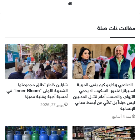
موقع
الويب
مقالات ذات صلة
الاعلامي ريكاردو كرم ينعى المربية
شارلين خاطر تطلق مجموعتها
اسبيرانزا غندور: السكوت لا يحمي
الشعرية الأولى “Inner Bloom” في
الأرواح، والصمت أمام قتـ.ل المدنيين
أمسية أدبية وفنية مميزة
ليس حياداً بل تخلّي عن أبسط معاني
يونيو 27, 2026
الإنسانية
منذ 4 أسابيع