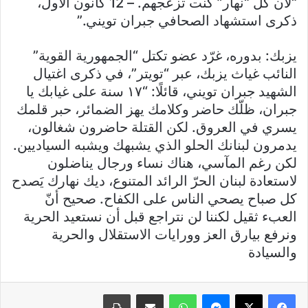
“لأن كل “نهار” كنت تزعجهم. – 12 كانون الأول،
ذكرى استشهاد الصحافي جبران تويني.”
يزبك: بدوره، غرّد عضو تكتل “الجمهورية القوية”
النائب غياث يزبك، عبر “تويتر”، في ذكرى اغتيال
الشهيد جبران تويني، قائلًا: “١٧ سنة على غيابك يا
جبران، ظلّك حاضر وكلامك يهز الضمائر، حبر قلمك
يسري في العروق. لكن القتلة حاضرون شغالون،
يدمرون لبنانك الحلو الذي يشبهك ويشبه السياديين.
لكن رغم المآسي، هناك نساء ورجال يناضلون
لاستعادة لبنان الحرّ الرائد المتنوع، ديك نهارك يَصدح
كل صباح يصحي الناس على الكفاح. صحيح أنّ
العبء ثقيل لكننا لن نتراجع قبل أن نستعيد الحرية
ونرفع بيارق العز وورايات الاستقلال والحرية
والسيادة
فيسبوك
X
ماسنجر
واتساب
مشاركة عبر البريد
طباعة