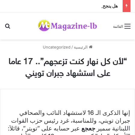
هل ينجح الزواج باختلاف الجنسيات … أم أن النجاح تصنعه منظومة القيم؟
بح
القائمة
الرئيسية
/
Uncategorized
“لأن كل نهار كنت تزعجهم”.. 17 عاما
على استشهاد جبران تويني
إنها الذكرى الـ 16 لاستشهاد النائب والصحافي
جبران تويني، وللمناسبة، غرد رئيس حزب القوات
اللبنانية سمير
جعجع
عبر حسابه على “تويتر”، قائلاَ: