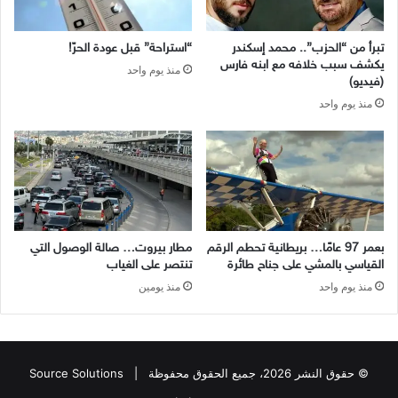
تبرأ من “الحزب”.. محمد إسكندر
“استراحة” قبل عودة الحرّ!
يكشف سبب خلافه مع ابنه فارس
منذ يوم واحد
(فيديو)
منذ يوم واحد
بعمر 97 عامًا… بريطانية تحطم الرقم
مطار بيروت… صالة الوصول التي
القياسي بالمشي على جناح طائرة
تنتصر على الغياب
منذ يوم واحد
منذ يومين
© حقوق النشر 2026، جميع الحقوق محفوظة |
Source Solutions