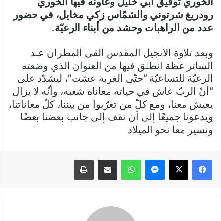
الخوري توفيق أبي خليل وعاونه فيها الخوري
رودريغ شرتوني والشمّاس زكي مخايل، في حضور
عدد من الراهبات وحشد من أبناء الرعيّة.
وبعد تلاوة الانجيل المقدس القى المطران عبد
الساتر عظة انطلق فيها من العنوان الذي وضعته
الرعيّة للتساعيّة “حتّى الغربة عشت”، ليشدّد على
“أنّ الربّ عاش في حياته معاناة شعبه، وأنّه لا يزال
يعيش معنا، ومع كلّ من تغرّبوا من بيننا، كلّ معاناتنا،
ويدعونا جميعًا إلى أن نقف إلى جانب بعضنا بعضًا
ونسير معا نحو الميلاد
فيسبوك
X
ماسنجر
واتساب
مشاركة عبر البريد
طباعة