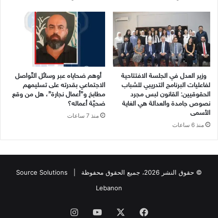
وزير العدل في الجلسة الافتتاحية
أوهم ضحاياه عبر وسائل التّواصل
لفاعليات البرنامج التدريبي للشباب
الاجتماعي بقدرته على تسليمهم
الحقوقيين: القانون لبس مجرد
مطابخ و”أعمال نجارة”، هل من وقع
نصوص جامدة والعدالة هي الغاية
ضحيّة أعماله؟
الأسمى
منذ 7 ساعات
منذ 6 ساعات
© حقوق النشر 2026، جميع الحقوق محفوظة |
Source Solutions
Lebanon
فيسبوك
X
يوتيوب
انستقرام