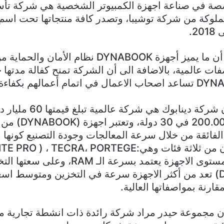
تخصصة في صناعة اجهزة الكمبيوتر الشخصية هي شركة ت
ت مملوكة من شركة توشيبا، وتصدر كافة منتجاتها تحت اسم
وأوضح بوتكيدا أن ما يميز أجهزة DYNABOOK نظام الأما
فات عالمية، بالاضافة الى أن الشركة تمنح كفالة مدته
وأجهزة DYNABOOK تساعد اصحاب الاعمال في اتمام أعمالهم بك
يشار الى ان أن شركة دينابوك ه
ما يقرب من 200.000 في
الفائقة من خلال سرعة المعالجات وجودة التصنيع كونها
و(DYNABOOK) تعد من أكثر الاجهزة سرعة في التخزين ومتوسط ا
قارنة بمواصفاتها العالية.
أن مجموعة حيدر مراد شركة رائدة ذات انشطة تجارية م