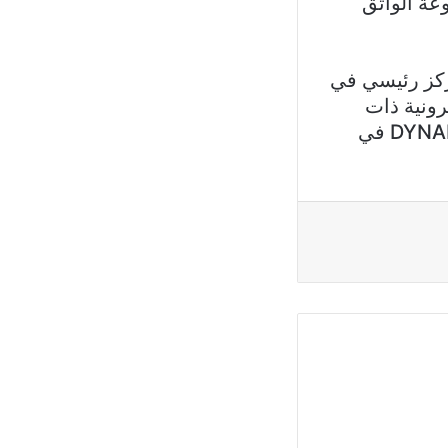
عة الواثق
راد من عام 2011 وهي الان مركز رئيسي في
رونية ذات
العلامات التجارية العالمية، وهي الان الموزع المعتمد لأجهزة DYNABOOK في