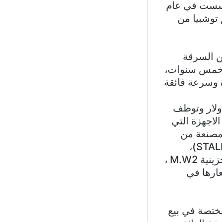
أسست في عام
 توشبيا من
ن والحماية من السرقة
ا خمس سنوات،
فاءة وسرعة فائقة
ي شركة عالمية تبلغ قيمتها 60 مليار دولار وتوظف
 30 دولة، وتعتبر اجهزة (DYNABOOK) من الاجهزة التي
 مصنعة من
المعدن، وتتكون من ثلاثة فئات وهي:STALITE PRO ) ، TECRA، PORTEGE)،
إضافة الى أن مستوى الاجهزة يعتمد بسرعة الـ RAM، وعلى سعتها التخزينية M.W2 ،
سعارها في
ختصة في بيع