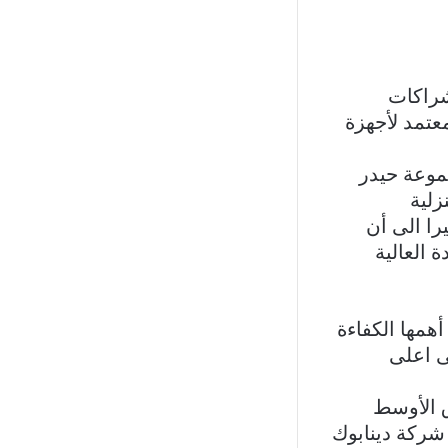
شراكات
عتمد لأجهزة
موعة حيدر
زلية
 الحصري لشارب منذ 40 عاما مشيرا الى أن
 العالية
ا عديدة أهمها الكفاءة
ى اعلى
ق الأوسط
ة استخدام أجهزة DYNABOOK مبينا أن شركة دينابوك