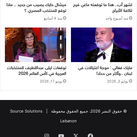
لشهر آب.. هذا ما توقعته ماغي فرح
ميشال حايك يصيب من جديد .. ماذا
لكافة الأبراج
توقع للمنتخب المصري ؟
منذ أسبوع واحد
منذ 4 أسابيع
مايك فغالي : موجة اغتيالات في
توقعات ليلى عبداللطيف للمنتخبات
لبنان ..وأكثر من حداد!
العربية في كأس العالم 2026
يوليو 3, 2026
يونيو 17, 2026
© حقوق النشر 2026، جميع الحقوق محفوظة |
Source Solutions
Lebanon
فيسبوك
X
يوتيوب
انستقرام