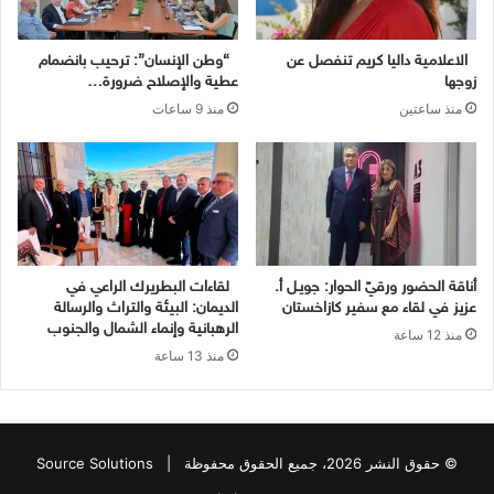
الاعلامية داليا كريم تنفصل عن
“وطن الإنسان”: ترحيب بانضمام
زوجها
عطية والإصلاح ضرورة…
منذ ساعتين
منذ 9 ساعات
أناقة الحضور ورقيّ الحوار: جويـل أ.
لقاءات البطريرك الراعي في
عزيز في لقاء مع سفير كازاخستان
الديمان: البيئة والتراث والرسالة
الرهبانية وإنماء الشمال والجنوب
منذ 12 ساعة
منذ 13 ساعة
© حقوق النشر 2026، جميع الحقوق محفوظة |
Source Solutions