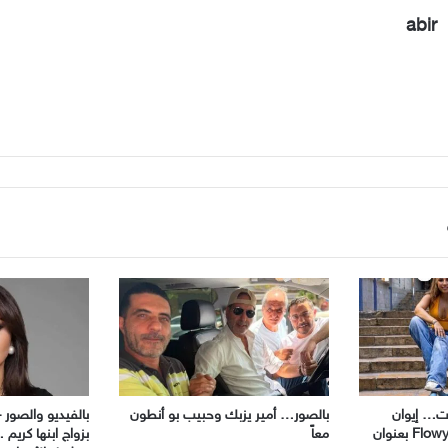
abir
ات… إيوان
بالصور… أمير يزبك وحبيب بو أنطون
بالفيديو والصور –
يطلق جديده مع Flowy Zoe بعنوان
معاً
بزواج ابنها كريم 