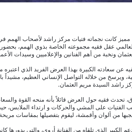
مميز كانت نجماته فتيات مركز راشد لأصحاب الهمم ف
لعالمي عقل فقيه مجموعته الخاصة بذوي الهمم، بحضور 
عثمان ونخبة من أهم الفنانين والإعلاميين وسيدات الأعم
 عن سعادته الكبيرة بهذا العرض الفريد الذي اعتبره مضا
ة، ويرسخ من خلاله التواصل الإنساني العظيم، مشيداً با
كز راشد السيدة مريم العثمان.
، تحدث فقيه حول العرض قائلاً بأنه منحه القوة والسعا
يب الفتيات على المشي والحركات و ارتداء الملابس، ح
يعجبها من ألوان وأقمشة، ليقوم بتفصيلها بمقاسات مريحة
عم الكبير الذي تلقاه من الفنانة أروى، والتي بدورها كا