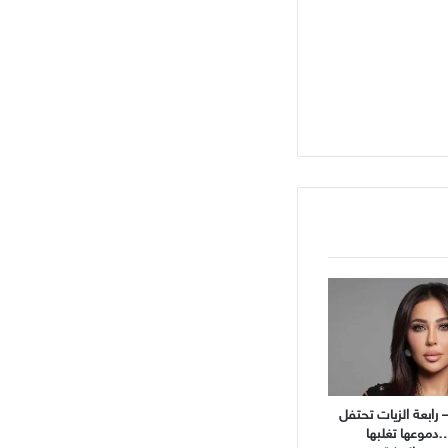
 رابعة الزيات تحتفل
…دموعها تغلبها