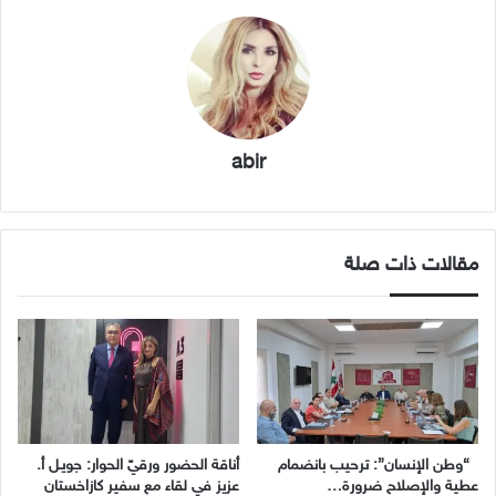
abir
مقالات ذات صلة
“وطن الإنسان”: ترحيب بانضمام
أناقة الحضور ورقيّ الحوار: جويـل أ.
عطية والإصلاح ضرورة…
عزيز في لقاء مع سفير كازاخستان