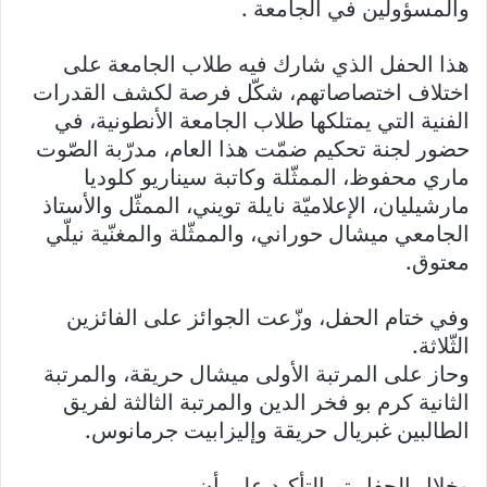
والمسؤولين في الجامعة .
هذا الحفل الذي شارك فيه طلاب الجامعة على
اختلاف اختصاصاتهم، شكّل فرصة لكشف القدرات
الفنية التي يمتلكها طلاب الجامعة الأنطونية، في
حضور لجنة تحكيم ضمّت هذا العام، مدرّبة الصّوت
ماري محفوظ، الممثّلة وكاتبة سيناريو كلوديا
مارشيليان، الإعلاميّة نايلة تويني، الممثّل والأستاذ
الجامعي ميشال حوراني، والممثّلة والمغنّية نيلّي
معتوق.
وفي ختام الحفل، وزّعت الجوائز على الفائزين
الثّلاثة.
وحاز على المرتبة الأولى ميشال حريقة، والمرتبة
الثانية كرم بو فخر الدين والمرتبة الثالثة لفريق
الطالبين غبريال حريقة وإليزابيت جرمانوس.
وخلال الحفل تم التأكيد على أن