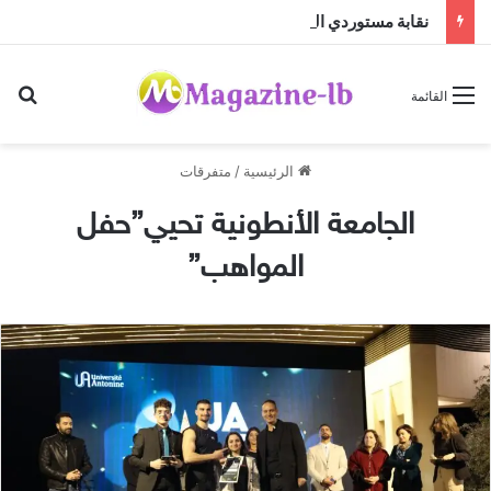
نقابة مستوردي المواد الغذائية: الأسعار مستقرة رغم ضغوط الشحن العالمية
بح
القائمة
الرئيسية
/
متفرقات
الجامعة الأنطونية تحيي”حفل
المواهب”