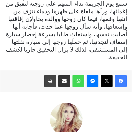
سمع يوم الجريمة نداء المتهم على زوجته لتفيق من
إغمائها، ورآها ملقاة على ظهرها ودماء تنزف من
أنفها وفمها، فيما كان زوجها ووالده يحاولاِن إفاقتها
وإسعافها، وأنه سأل زوجها عما حدثَ، فأجابه أنها
أصابت نفسها، واستغاث طالبا بسرعة إحضار سيارة
إسعافِ لنجدتها، ثم حملَها زوجها إلى سيارة نقلتها
إلى المستشفى، لذلك لا يزال التحقيق جاريا لكشف
الحقيقة.
فيسبوك
X
ماسنجر
واتساب
مشاركة عبر البريد
طباعة