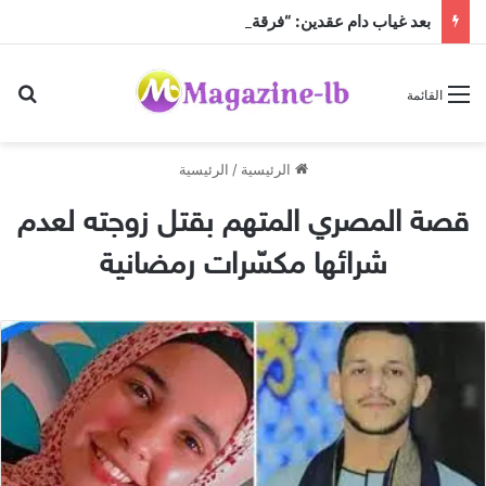
بعد غياب دام عقدين: “فرقة الجاهلية للفنون الشعبية” تعود إلى الساحة الفنية والمسرحية وتطلق “مهرجان صيف الجاهلية 2026”
بح
القائمة
الرئيسية
/
الرئيسية
قصة المصري المتهم بقتل زوجته لعدم
شرائها مكسّرات رمضانية