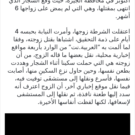
أكتوبر في محافظة الجيزة، حيث وقع الشجار الذي
انتهى بمقتلها، وهي التي لم يمض على زواجها 6
أشهر.
اعتقلت الشرطة زوجها، وأمرت النيابة بحبسه 4
أيام على ذمة التحقيق، اشتباها بقتل زوجته، وفقا
لما ألمت به “العربية.نت” من الوارد بأربعة مواقع
إخبارية محلية، نقل بعضها ما قاله الزوج، من أن
زوجته هي التي حملت سكينا أثناء الشجار وهددت
بطعن نفسها، وحين حاول نزعِ السكينِ منها، أصابت
نفسها، فأسرع ونقلها إلى مستشفَى توفيت فيه،
فيما نقل موقع إخباري آخر، أن الزوج اعترف أنه
سدد إليها طعنة نافذة، ثم نقلها إلى المستشفى
لإسعافها، لكنها لفظت أنفاسها الأخيرة.