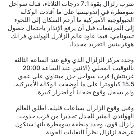
ضرب زلزال بقوة 7.1 درجات الثلاثاء، قبالة سواحل
سومطرة في إندونيسيا على ما أفادت الوكالة
الجيولوجية الأميركية ما أرغم السكان إلى اللجوء
إلى المرتفعات قبل أن يرفع الإنذار باحتمال حصول
تسونامي، فيما عاود عالم الزلازل الهولندي فرانك
هوغربيتس التغريد مجددا.
وحدد مركز الزلزال الذي وقع عند الساعة الثالثة
بالتوقيت المحلي (الاثنين عند الساعة 20:00
غرينتش) قرب سواحل جزر مينتاوي على عمق
15.5 كيلومترا على ما أوضحت الوكالة الأميركية.
ولم يسجل وقوع ضحايا أو أضرار كبيرة.
وقبل وقوع الزلزال بساعات قليلة، أطلق العالم
الهولندي المثير للجدل تحذيرا من قرب حدوث
زلزال قوي. وحدد منطقة سومطرة بأنها ستكون
عرضة لزلزال نظراً للتقلبات الجوية.