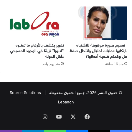
تعميم صورة موقوفة للاشتباه
تقرير يكشف بالأرقام ما تعتبره
بارتكابها عمليات احتيال وانتحال صفة،
“لابورا” نزيفًا في الوجود المسيحي
هل وقعتم ضحية أعمالها؟
داخل الدولة
منذ 16 ساعة
منذ يوم واحد
© حقوق النشر 2026، جميع الحقوق محفوظة |
Source Solutions
Lebanon
فيسبوك
X
يوتيوب
انستقرام