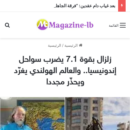
بعد غياب دام عقدين: “فرقة الجاهلية للفنون الشعبية” تعود إلى الساحة الفنية والمسرحية وتطلق “مهرجان صيف الجاهلية 2026”
بح
القائمة
الرئيسية
/
الرئيسية
زلزال بقوة 7.1 يضرب سواحل
إندونيسيا.. والعالم الهولندي يغرّد
ويحذّر مجددا