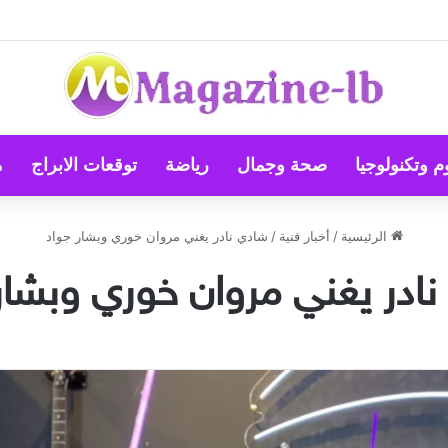
اهلية للفنون الشعبية” تعود إلى الساحة الفنية والمسرحية وتطلق “مهرجان صيف
م وتكنولوجيا
صحة وجمال
رياضة
توقعات الابراج
م
الرئيسية
/
أخبار فنية
/
شادي نادر يغني مروان خوري وبشار جواد
ادر يغني مروان خوري وبشار