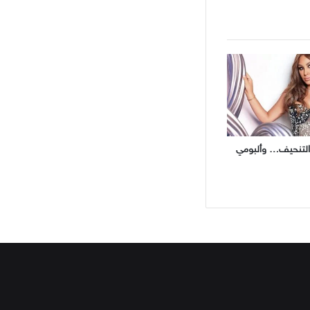
 التنحيف… وألبومي