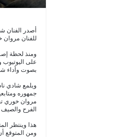
للفنان مروان خو
ومنذ لحظة إصدا
على اليوتيوب و
بصوت وأداء شا
ويلمع شادي ناد
جمهوره ومتابعيه
مروان خوري تخ
الفرح والصيف ل
هذا وينتظر المت
ومن المتوقع أن 