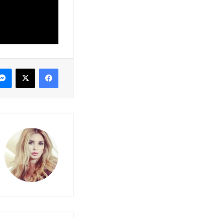
فيسبوك
X