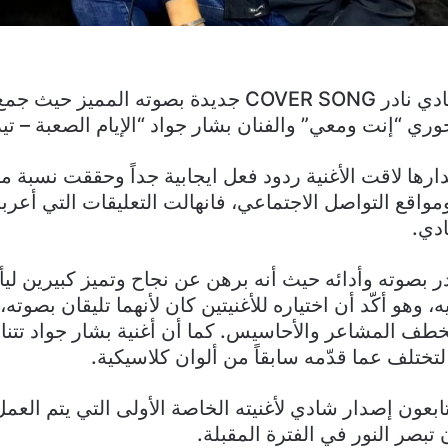
أصدر الفنان شادي نادر COVER SONG جديدة بصوته المميز ح
ري “إنت ومعي” والفنان بشار جواد “الإيام الصعبة – تيرا
رها لاقت الأغنية ردود فعل ايجابية جداً وحققت نسبة 
مواقع التواصل الاجتماعي، فانهالت التعليقات التي أعرب
دي.
ر بصوته وأدائه حيث أنه برهن عن نجاح وتميز كبيرين ل
، وهو أكّد أن اختياره للأغنيتين كان لأنهما تليقان بصوته
طف المشاعر والأحاسيس. كما أن أغنية بشار جواد تتنا
تختلف عما قدّمه سابقاً من ألوان كلاسيكية.
ابعون إصدار شادي لأغنيته الخاصة الأولى التي يتم العمل ع
تبصر النور في الفترة المقبلة.