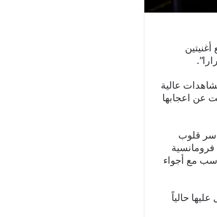
يث جمع أغنيتين
را”.
مشاهدات عالية
ت عن اعجابها
يأسر قلوب
، فرومانسية
سب مع أجواء
ليها حالياً