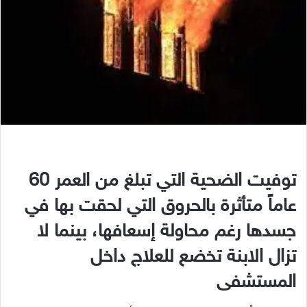
توفيت الضحية التي تبلغ من العمر 60
عاماً متأثرة بالحروق التي لحقت بها في
جسدها رغم محاولة إسعافها، بينما لا
تزال الابنة تخضع للعلاج داخل
المستشفى