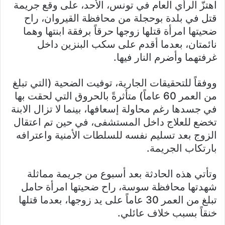
اهتزّ الرأي العام في تونس، الأحد، على وقع جريمة
قتل في بلدة بوحجلة من محافظة القيروان، راح
ضحيتها امرأة قتلها زوجها حرقاً برفقة ابنتها وهما
نائمتان، بعدما أقدم على سكب البنزين داخل
غرفتهما وأضرم النار فيها.
ووفقاً للتحقيقات الجارية، توفيت الضحية (التي تبلغ
من العمر 60 عاماً) متأثرةً بالحروق التي لحقت بها
في جسدها رغم محاولة إسعافها، بينما لا تزال الابنة
تخضع للعلاج داخل المستشفى، في حين تم اعتقال
الزوج بعد تسليم نفسه للسلطات الأمنية واعترافه
بارتكاب الجريمة.
وتأتي هذه الحادثة بعد أسبوع من جريمة مماثلة
شهدتها محافظة سوسة، راح ضحيتها امرأة حامل
تبلغ من العمر 30 عاماً على يد زوجها، بعدما قتلها
خنقاً بسبب خلاف عائلي.