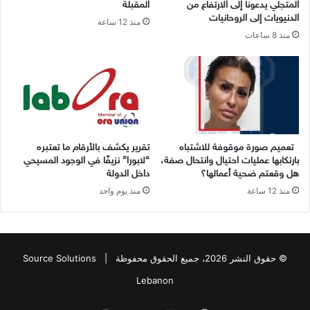
المتجلّي يدعونا إلى الارتفاع من
المقبلة
الدنيويات إلى الروحانيات
منذ 12 ساعة
منذ 8 ساعات
تعميم صورة موقوفة للاشتباه
تقرير يكشف بالأرقام ما تعتبره
بارتكابها عمليات احتيال وانتحال صفة،
“لابورا” نزيفًا في الوجود المسيحي
هل وقعتم ضحية أعمالها؟
داخل الدولة
منذ 12 ساعة
منذ يوم واحد
© حقوق النشر 2026، جميع الحقوق محفوظة |
Source Solutions
Lebanon