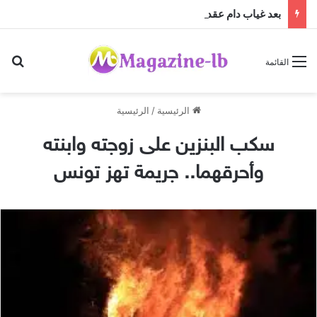
بعد غياب دام عقدين: “فرقة الجاهلية للفنون الشعبية” تعود إلى الساحة الفنية والمسرحية وتطلق “مهرجان صيف الجاهلية 2026”
بح
القائمة
الرئيسية
/
الرئيسية
سكب البنزين على زوجته وابنته
وأحرقهما.. جريمة تهز تونس