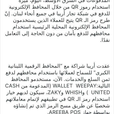
المدفوعات في الشرق الأوسط، اليوم، ميزة
استخدام رموز QR من خلال المحافظ الإلكترونية
للدفع في شبكة تجار أريبا في جميع أنحاء لبنان. إنّ
طرح رمز الـ QR يتيح للعملاء الذين يستخدمون
المحافظ الإلكترونية المحلية الرئيسية استخدام
محافظهم للدفع بأمان من دون الحاجة إلى التعامل
نقدًا.
عقدت أريبا شراكة مع “المحافظ الرقمية اللبنانية
الكبرى” للسماح لعملائها باستخدام محافظهم لدفع
ثمن السلع والخدمات. الآن، مستخدمو المحافظ
التالية:WALLET WEEPAY (المدعومة من CASH
UNITED ) وWHISH وZAKY، سيكون لديهم خيار
استخدام رمز الـ QR في تطبيقهم لإتمام معاملاتهم
شخصيًا عن طريق مسح الرمز الذي تم إنشاؤه
بواسطة جهاز AREEBA POS.