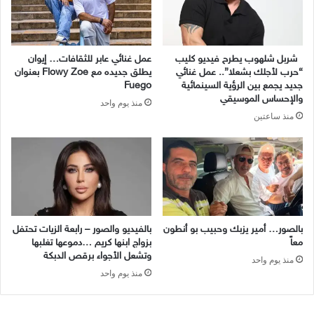
شربل شلهوب يطرح فيديو كليب
عمل غنائي عابر للثقافات… إيوان
“حرب لأجلك بشعلا”.. عمل غنائي
يطلق جديده مع Flowy Zoe بعنوان
جديد يجمع بين الرؤية السينمائية
Fuego
والإحساس الموسيقي
منذ يوم واحد
منذ ساعتين
بالصور… أمير يزبك وحبيب بو أنطون
بالفيديو والصور – رابعة الزيات تحتفل
معاً
بزواج ابنها كريم …دموعها تغلبها
وتشعل الأجواء برقص الدبكة
منذ يوم واحد
منذ يوم واحد