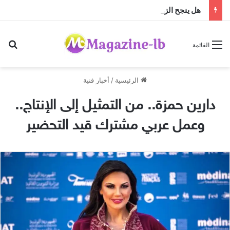
هل ينجح الزواج باختلاف الجنسيات … أم أن النجاح تصنعه منظومة القيم؟
بح
القائمة
الرئيسية
/
أخبار فنية
دارين حمزة.. من التمثيل إلى الإنتاج..
وعمل عربي مشترك قيد التحضير