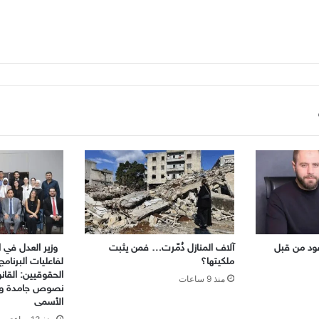
الويب
ود من قبل
آلاف المنازل دُمّرت… فمن يثبت
وزير العدل في ال
ملكيتها؟
لفاعليات البرنامج
الحقوقيين: القا
منذ 9 ساعات
نصوص جامدة والع
الأسمى