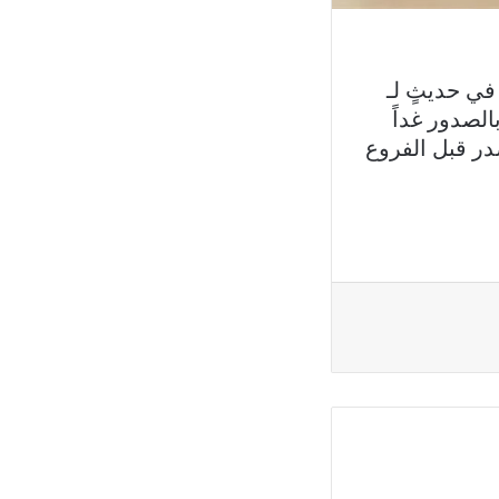
في حديثٍ لـ
 بالصدور غداً
ى أن نتائج فرع الإقتصاد والإجتماع “SE” ستصدر قبل الفروع