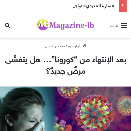
«سارة الحديدي» تواجه الجن زمباهولا على تياترو آفاق
بح
القائمة
الرئيسية
/
صحة و جمال
بعد الإنتهاء من “كورونا”… هل يتفشّى
مرضٌ جديدٌ؟