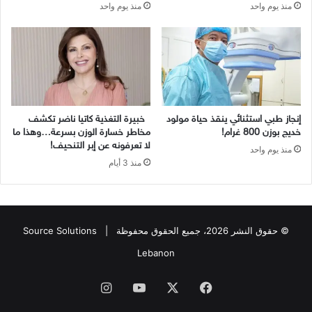
منذ يوم واحد
منذ يوم واحد
إنجاز طبي استثنائي ينقذ حياة مولود
خبيرة التغذية كاتيا ناضر تكشف
خديج بوزن 800 غرام!
مخاطر خسارة الوزن بسرعة…وهذا ما
لا تعرفونه عن إبر التنحيف!
منذ يوم واحد
منذ 3 أيام
© حقوق النشر 2026، جميع الحقوق محفوظة |
Source Solutions
Lebanon
فيسبوك
X
يوتيوب
انستقرام