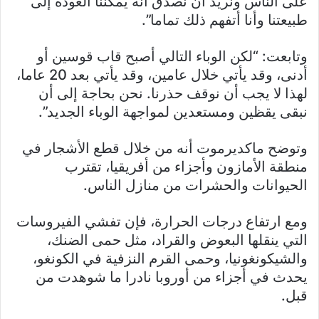
على الناس ونريد أن نصدق أنه يمكننا العودة إلى
طبيعتنا وأنا أتفهم ذلك تماما”.
وتابعت: “لكن الوباء التالي أصبح قاب قوسين أو
أدنى، وقد يأتي خلال عامين، وقد يأتي بعد 20 عاما،
لهذا لا يجب أن نوقف حذرنا. نحن بحاجة إلى أن
نبقى يقظين ومستعدين لمواجهة الوباء الجديد”.
وتوضح ماكديرموت أنه من خلال قطع الأشجار في
منطقة الأمازون وأجزاء من أفريقيا، تقترب
الحيوانات والحشرات من منازل الناس.
ومع ارتفاع درجات الحرارة، فإن تفشي الفيروسات
التي ينقلها البعوض والقراد، مثل حمى الضنك،
والشيكونغونيا، وحمى القرم النزفية في الكونغو،
يحدث في أجزاء من أوروبا نادرا ما شوهدت من
قبل.