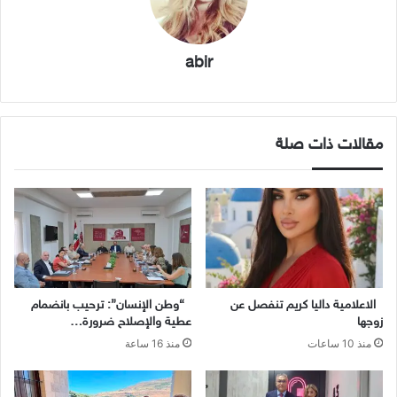
abir
مقالات ذات صلة
الاعلامية داليا كريم تنفصل عن
“وطن الإنسان”: ترحيب بانضمام
زوجها
عطية والإصلاح ضرورة…
منذ 10 ساعات
منذ 16 ساعة