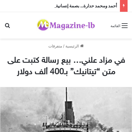
أحمد ومحمد حدارة… بصمة إنسانية وأعمال خيرية جعلتهما محل تقدير واحترام
بح
القائمة
الرئيسية
/
متفرقات
في مزاد علني… بيع رسالة كتبت على
متن “تيتانيك” بـ400 ألف دولار