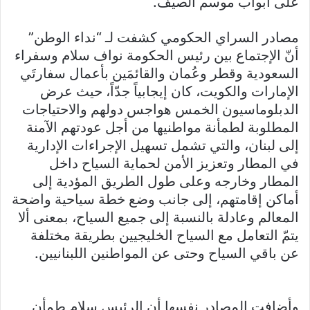
على أبواب موسم الصيف.
مصادر السراي الحكومي كشفت لـ “نداء الوطن”
أنّ الإجتماع بين رئيس الحكومة نواف سلام وسفراء
السعودية وقطر وعُمان والقائمَين بأعمال سفارتَي
الإمارات والكويت، كان إيجابياً جدّاً، حيث عرض
الدبلوماسيون الخمس هواجس دولهم والاحتياجات
المطلوبة لطمأنة مواطنيها من أجل عودتهم الآمنة
إلى لبنان، والتي تشمل تسهيل الإجراءات الإدارية
في المطار وتعزيز الأمن لحماية السياح داخل
المطار وخارجه وعلى طول الطريق المؤدية إلى
أماكن إقامتهم، إلى جانب وضع خطة سياحية واضحة
المعالم وعادلة بالنسبة إلى جميع السياح، بمعنى ألا
يتمّ التعامل مع السياح الخليجيين بطريقة مختلفة
عن باقي السياح وحتى عن المواطنين اللبنانيين.
وأضافت المصادر نفسها أن الرئيس سلام طمأن