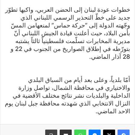
خطوات عودة لبنان إلى الحضن العربي، واكبها تطوّر
جديد على خطّ التحذير الرسمي اللبناني الذي
وجّهته الدولة إلى “حركة حماس” لمنعهامن المسّ
بأمن البلاد، حيث أعلنت قيادة الجيش اللبناني أنّ
مديرية المخابرات تسلّمت فلسطينياً ثالثاً يشتبه
بتورّطه في إطلاق الصواريخ من الجنوب في 22 و
28 آذار الماضي.
أمّا بلدياً، وعلى بعد أيام من السباق البلدي
والاختياري في محافظة الشمال، تواصل وزارة
الداخلية والبلديات نشر نتائج مختلف الأقضية في
النزال الانتخابي الذي شهدته محافظة جبل لبنان يوم
الاحد الماضي.
فيسبوك
X
ماسنجر
واتساب
مشاركة عبر البريد
طباعة