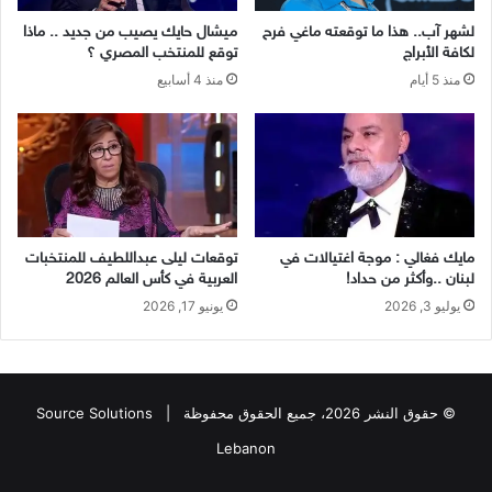
لشهر آب.. هذا ما توقعته ماغي فرح
ميشال حايك يصيب من جديد .. ماذا
لكافة الأبراج
توقع للمنتخب المصري ؟
منذ 5 أيام
منذ 4 أسابيع
مايك فغالي : موجة اغتيالات في
توقعات ليلى عبداللطيف للمنتخبات
لبنان ..وأكثر من حداد!
العربية في كأس العالم 2026
يوليو 3, 2026
يونيو 17, 2026
© حقوق النشر 2026، جميع الحقوق محفوظة |
Source Solutions
Lebanon