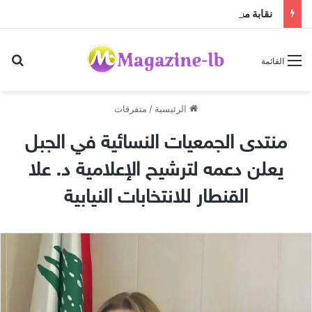
نقابة مستوردي المواد الغذائية: الأسعار مستقرة رغم ضغوط الشحن العالمية
بح
القائمة
الرئيسية
/
متفرقات
منتدى الجمعيات النسائية في الجبل
يعلن دعمه لترشيح الإعلامية د. علا
القنطار للانتخابات النيابية