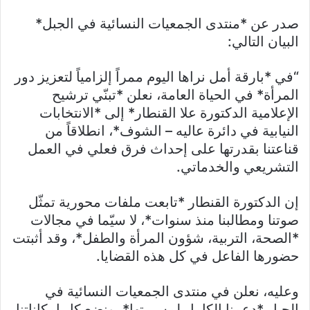
صدر عن *منتدى الجمعيات النسائية في الجبل*
البيان التالي:
“في *بارقة أمل نراها اليوم ممراً إلزامياً لتعزيز دور
المرأة* في الحياة العامة، نعلن *تبنّي ترشيح
الإعلامية الدكتورة علا القنطار* إلى *الانتخابات
النيابية في دائرة عاليه – الشوف*، انطلاقاً من
قناعتنا بقدرتها على إحداث فرق فعلي في العمل
التشريعي والخدماتي.
إن الدكتورة القنطار *تابعت ملفات محورية تمثّل
صوتنا ومطالبنا منذ سنوات*، لا سيّما في مجالات
*الصحة، التربية، شؤون المرأة والطفل*، وقد أثبتت
حضورها الفاعل في كل هذه القضايا.
وعليه، نعلن في منتدى الجمعيات النسائية في
الجبل *دعمنا الكامل لمسيرتها*، ونضع كل إمكاناتنا