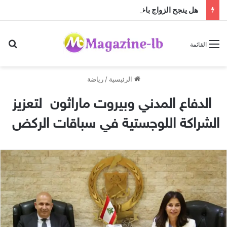
هل ينجح الزواج باختلاف الجنسيات … أم أن النجاح تصنعه منظومة القيم؟
بح
القائمة
الرئيسية
/
رياضة
الدفاع المدني وبيروت ماراثون لتعزيز
الشراكة اللوجستية في سباقات الركض