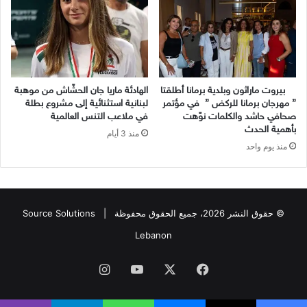
بيروت ماراثون وبلدية برمانا أطلقتا
الهادئة ماريا جان الحشّاش من موهبة
” مهرجان برمانا للركض ” في مؤتمر
لبنانية استثنائية إلى مشروع بطلة
صحافي حاشد والكلمات نوّهت
في ملاعب التنس العالمية
بأهمية الحدث
منذ 3 أيام
منذ يوم واحد
© حقوق النشر 2026، جميع الحقوق محفوظة |
Source Solutions
Lebanon
فيسبوك
X
يوتيوب
انستقرام