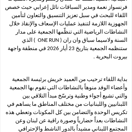
فرنسواز نعمة ومدير السباقات نائل إعرابي حيث خصص
اللقاء للبحث في سبل تعزيز التنسيق والتعاون لتأمين
الجهوزية اللازمة لتنفيذ عمليات الإسعاف والإنقاذ خلال
النشاطات الرياضية التي تنظّمها الجمعية على مدار
السنة ولاسيما سباق وان ران ( ONE RUN ) الذي
ستنظمه الجمعية بتاريخ 23 أيار 2026 في منطقة واجهة
بيروت البحرية .
بداية اللقاء ترحيب من العميد خريش برئيسة الجمعية
وأعضاء الوفد منوهاً بالنشاطات التي تقوم بها الجمعية
والتي تشيع أجواء وطنية وترسّخ مبدأ التلاقي بين
اللبنانيين واللبنانيات من مختلف المناطق ما يساهم في
تكريس الوحدة والتضامن بين كل المكونات وتعطي هذه
النشاطات بعداً حضارياً وصورة راقية عن لبنان وعن
المجتمع اللبناني مشيداُ بالدور الناشط والإحترافي