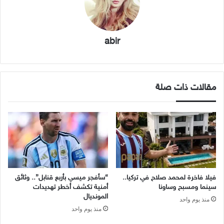
abir
مقالات ذات صلة
فيلا فاخرة لمحمد صلاح في تركيا..
“سأفجر ميسي بأربع قنابل”.. وثائق
سينما ومسبح وساونا
أمنية تكشف أخطر تهديدات
المونديال
منذ يوم واحد
منذ يوم واحد