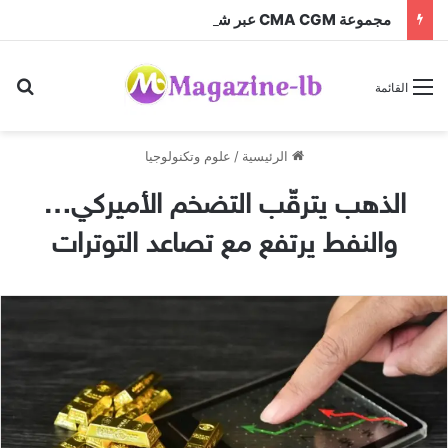
مجموعة CMA CGM عبر شركتها التابعة CEVA Logistics تُنجز الاستحواذ على مجموعة فتّال
بح
القائمة
الرئيسية
/
علوم وتكنولوجيا
الذهب يترقّب التضخم الأميركي…
والنفط يرتفع مع تصاعد التوترات