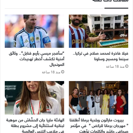
مقالات ذات صلة
فيلا فاخرة لمحمد صلاح في تركيا..
“سأفجر ميسي بأربع قنابل”.. وثائق
سينما ومسبح وساونا
أمنية تكشف أخطر تهديدات
المونديال
منذ 18 ساعة
منذ 18 ساعة
بيروت ماراثون وبلدية برمانا أطلقتا
الهادئة ماريا جان الحشّاش من موهبة
” مهرجان برمانا للركض ” في مؤتمر
لبنانية استثنائية إلى مشروع بطلة
صحافي حاشد والكلمات نوّهت
في ملاعب التنس العالمية