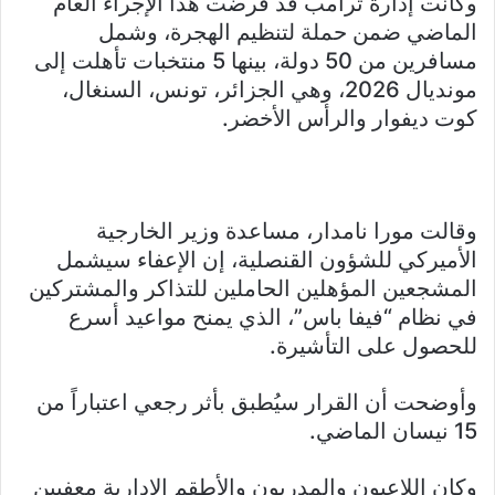
وكانت إدارة ترامب قد فرضت هذا الإجراء العام
الماضي ضمن حملة لتنظيم الهجرة، وشمل
مسافرين من 50 دولة، بينها 5 منتخبات تأهلت إلى
مونديال 2026، وهي الجزائر، تونس، السنغال،
كوت ديفوار والرأس الأخضر.
وقالت مورا نامدار، مساعدة وزير الخارجية
الأميركي للشؤون القنصلية، إن الإعفاء سيشمل
المشجعين المؤهلين الحاملين للتذاكر والمشتركين
في نظام “فيفا باس”، الذي يمنح مواعيد أسرع
للحصول على التأشيرة.
وأوضحت أن القرار سيُطبق بأثر رجعي اعتباراً من
15 نيسان الماضي.
وكان اللاعبون والمدربون والأطقم الإدارية معفيين