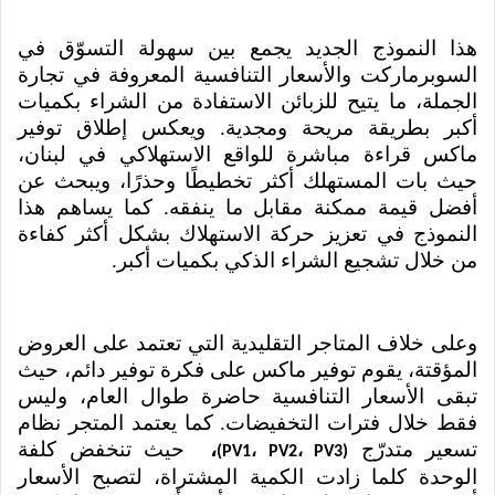
هذا النموذج الجديد يجمع بين سهولة التسوّق في
السوبرماركت والأسعار التنافسية المعروفة في تجارة
الجملة، ما يتيح للزبائن الاستفادة من الشراء بكميات
أكبر بطريقة مريحة ومجدية. ويعكس إطلاق توفير
ماكس قراءة مباشرة للواقع الاستهلاكي في لبنان،
حيث بات المستهلك أكثر تخطيطًا وحذرًا، ويبحث عن
أفضل قيمة ممكنة مقابل ما ينفقه. كما يساهم هذا
النموذج في تعزيز حركة الاستهلاك بشكل أكثر كفاءة
من خلال تشجيع الشراء الذكي بكميات أكبر.
وعلى خلاف المتاجر التقليدية التي تعتمد على العروض
المؤقتة، يقوم توفير ماكس على فكرة توفير دائم، حيث
تبقى الأسعار التنافسية حاضرة طوال العام، وليس
فقط خلال فترات التخفيضات. كما يعتمد المتجر نظام
تسعير متدرّج
،
حيث تنخفض كلفة
(PV1، PV2، PV3)
الوحدة كلما زادت الكمية المشتراة، لتصبح الأسعار