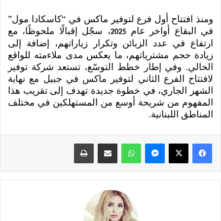
ومنذ افتتاح أول فرع لتوفير ماكس في “كاسكادا مول”
في البقاع أواخر عام
، سجّل إقبالًا ملحوظًا، مع
2025
ارتفاع في عدد الزبائن وتكرار زياراتهم، إضافة إلى
زيادة حجم مشترياتهم، ما يعكس مدى ملاءمته للواقع
الحالي. وفي إطار خطط التوسّع، تستعد شركة توفير
لافتتاح الفرع الثاني لتوفير ماكس في جبيل مع نهاية
الشهر الجاري، في خطوة جديدة تهدف إلى تقريب هذا
المفهوم من شريحة أوسع من المستهلكين في مختلف
المناطق اللبنانية.
فيسبوك
X
ماسنجر
واتساب
مشاركة عبر البريد
طباعة