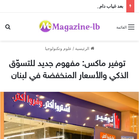
بعد غياب دام عقدين: “فرقة الجاهلية للفنون الشعبية” تعود إلى الساحة الفنية والمسرحية وتطلق “مهرجان صيف الجاهلية 2026”
بح
القائمة
الرئيسية
/
علوم وتكنولوجيا
توفير ماكس: مفهوم جديد للتسوّق
الذكي والأسعار المنخفضة في لبنان