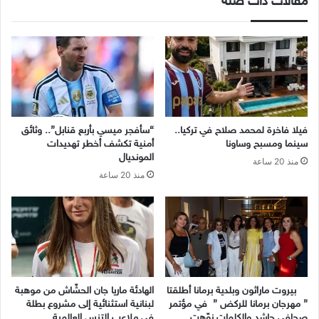
مقالات ذات صلة
فيلا فاخرة لمحمد صلاح في تركيا..
“سأفجر ميسي بأربع قنابل”.. وثائق
سينما ومسبح وساونا
أمنية تكشف أخطر تهديدات
المونديال
منذ 20 ساعة
منذ 20 ساعة
بيروت ماراثون وبلدية برمانا أطلقتا
الهادئة ماريا جان الحشّاش من موهبة
” مهرجان برمانا للركض ” في مؤتمر
لبنانية استثنائية إلى مشروع بطلة
صحافي حاشد والكلمات نوّهت
في ملاعب التنس العالمية