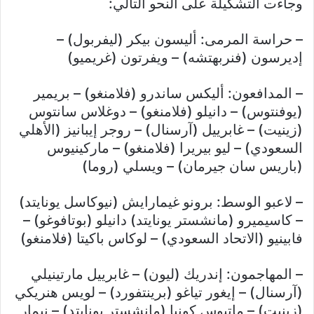
وجاءت التشكيلة على النحو التالي:
– حراسة المرمى: أليسون بيكر (ليفربول) –
إديرسون (فنربهتشه) – ويفرتون (غريميو)
– المدافعون: أليكس ساندرو (فلامنغو) – بريمير
(يوفنتوس) – دانيلو (فلامنغو) – دوغلاس سانتوس
(زينيت) – غابرييل (آرسنال) – روجر إيبانيز (الأهلي
السعودي) – ليو بيريرا (فلامنغو) – ماركينيوس
(باريس سان جيرمان) – ويسلي (روما)
– لاعبو الوسط: برونو غيمارايش (نيوكاسل يونايتد)
– كاسيميرو (مانشستر يونايتد) دانيلو (بوتافوغو) –
فابينيو (الاتحاد السعودي) – لوكاس باكيتا (فلامنغو)
– المهاجمون: إندريك (ليون) – غابرييل مارتينيلي
(آرسنال) – إيغور تياغو (برينتفورد) – لويس هنريكي
(زينيت) – ماتيوس كونيا (مانشستر يونايتد) – نيمار