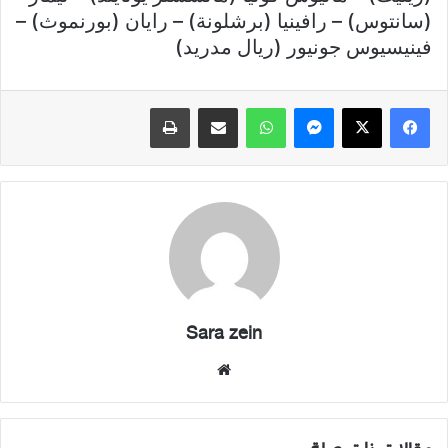
(سانتوس) – رافينيا (برشلونة) – رايان (بورنموث) –
فينيسيوس جونيور (ريال مدريد)
فيسبوك
X
ماسنجر
واتساب
مشاركة عبر البريد
طباعة
Sara zein
موقع
الويب