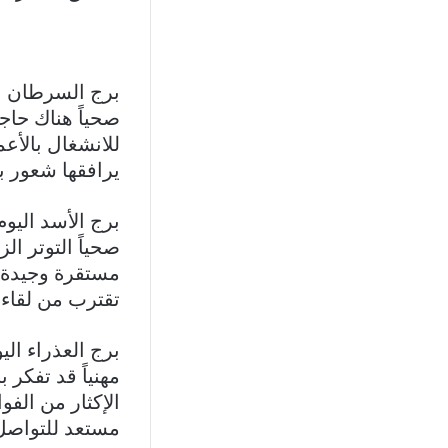
برج السرطان اليوم 21 حزيران 
صحياً هناك حاجة
للانشغال بالأعم
يرافقها شعور 
برج الأسد اليوم 23 تموز – 22 
صحياً التوتر ال
مستقرة وجيدة، 
تقترب من لقاء
برج العذراء اليوم 23 آب – 22 
مهنياً قد تفكر 
الإكثار من الفو
مستعد للتواصل 