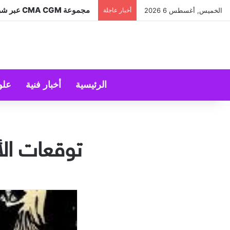
مجموعة CMA CGM عبر شركتها التابعة CEVA Logistics تُنجز الاستحواذ على مجموعة فتّال
الخميس, أغسطس 6 2026
أخبار عاجلة
الرئيسية
أخبار فنية
علو
توقعات الأبراج ل