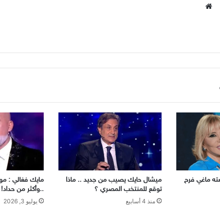
موقع
الويب
عته ماغي فرح
ميشال حايك يصيب من جديد .. ماذا
مايك فغالي : موج
توقع للمنتخب المصري ؟
..وأكثر من حداد!
منذ 4 أسابيع
يوليو 3, 2026