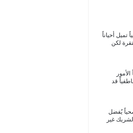
تميل أحياناً
تقرة لكن
الأمور
طفياً قد
ياً يُفضل
الشريك غير