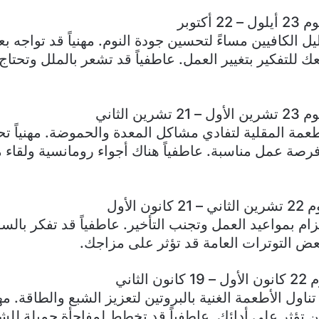
أکتوبر
يل الكافيين مساءً لتحسين جودة النوم. مهنياً قد تواجه ب
ك للتفكير بتغيير العمل. عاطفياً قد تشعر بالملل وتحتاج
ين الثاني
طعمة المقلية لتفادي مشاكل المعدة والحموضة. مهنياً تح
فرصة عمل مناسبة. عاطفياً هناك أجواء رومانسية ولقاء 
ن الأول
لتزام بمواعيد العمل وتجنب التأخير. عاطفياً قد تفكر بالس
ض التوترات العامة قد تؤثر على مزاجك.
لثاني
ناول الأطعمة الغنية بالبروتين لتعزيز الشبع والطاقة. مهني
 تؤثر على أدائك. عاطفياً قد تخطط لمفاجأة جميلة للشري