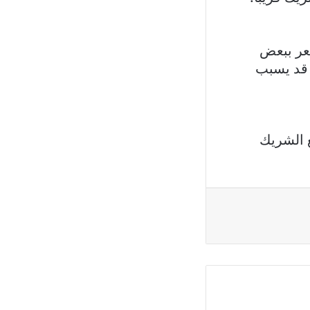
شعر ببعض
 قد يسبب
 الشريك