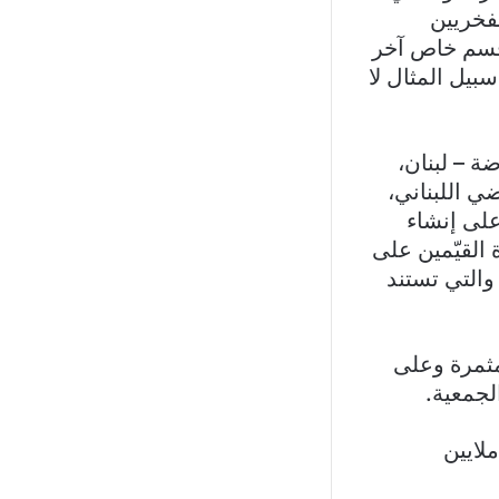
فخريين
 قسم خاص آخر
بيل المثال لا
ة – لبنان،
ي اللبناني،
على إنشاء
القيّمين على
 والتي تستند
ثمرة وعلى
لجمعية.
لايين