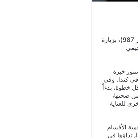
قام رائد جرجس، رئيس جمعية قاعة مشاهير الرياضة – لبنان (علم وخبر 987)، بزيارة
جيمي
مور خبرة
في كندا. وفي
ل خطوة، بدءاً
من صحتها،
رى للعناية
مية الأقسام
ارتداؤها في