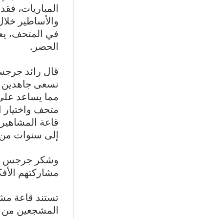
المباريات، فقد
والأساطير خلال
في المتحف، يعر
الحصر.
قال رائد جرجس 
نسعى جاهدين لت
مما يساعد على ت
متحف واختيار ا
قاعة المشاهير ا
إلى سنوات من ا
وشكر جرجس رئي
مشاركتهم الأفك
تستند قاعة مشا
المشجعين من جم