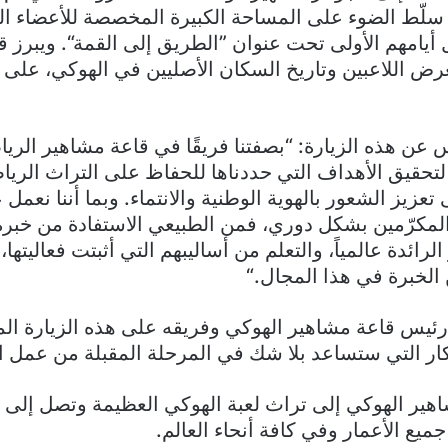
 سلّط الضوء على المساحة الكبيرة المخصصة للأعضاء ال
 أيامهم الأولى تحت عنوان ”الطريق إلى القمة“. ويبرز
ض اللاعبين وتاريخ السكان الأصليين في الهوكي، على س
عن هذه الزيارة: “بصفتنا فريقًا في قاعة مشاهير الرياض
حقيق الأهداف التي حددناها للحفاظ على التراث الرياض
عزيز الشعور بالهوية الوطنية والانتماء. وبما أننا نعمل 
لمكرّمين بشكل دوري، فمن الطبيعي الاستفادة من خبرة 
لرائدة عالمياً، والتعلم من أساليبهم التي أثبتت فعاليتها،
لخبرة في هذا المجال.“
س قاعة مشاهير الهوكي وفريقه على هذه الزيارة الم
ار التي ستساعد بلا شك في المرحلة المقبلة من عمل ا
هير الهوكي إلى تراث لعبة الهوكي العظيمة وتصل إلى م
يع الأعمار وفي كافة أنحاء العالم.