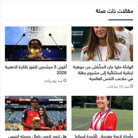
مقالات ذات صلة
الهادئة ماريا جان الحشّاش من موهبة
أقوى 5 مرشحين للفوز بالكرة الذهبية
لبنانية استثنائية إلى مشروع بطلة
2026
في ملاعب التنس العالمية
منذ يوم واحد
منذ 10 ساعات
مأساة لاعبة مغربية.. تأشيرة إسبانيا
هل تزوج لامين يامال حبيبته إينيس