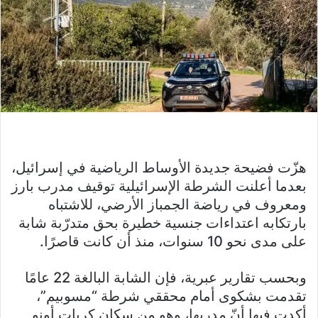
هزّت فضيحة جديدة الأوساط الرياضية في إسرائيل،
بعدما أعلنت الشرطة الإسرائيلية توقيف مدرب بارز
ومعروف في رياضة الجمباز الأرضي، للاشتباه
بارتكابه اعتداءات جنسية خطيرة بحق متدرّبة شابة
على مدى نحو 10 سنوات، منذ أن كانت قاصرًا.
وبحسب تقارير عبرية، فإن الشابة البالغة 22 عامًا
تقدمت بشكوى أمام محققي شرطة “مسوبيم”،
أكدت فيها أنّ مدربها، وهو من سكان كريات أونو