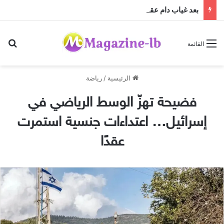
بعد غياب دام عقدين: “فرقة الجاهلية للفنون الشعبية” تعود إلى الساحة الفنية والمسرحية وتطلق “مهرجان صيف الجاهلية 2026”
بح
القائمة
الرئيسية
/
رياضة
فضيحة تهزّ الوسط الرياضي في
إسرائيل… اعتداءات جنسية استمرت
عقدًا