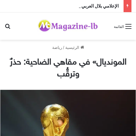
الإعلامي بلال العربي يستضيف المطور العقاري محمد حديد في برنامج On The Road
بح
القائمة
الرئيسية
/
رياضة
المونديال» في مقاهي الضاحية: حذرٌ
وترقُّب