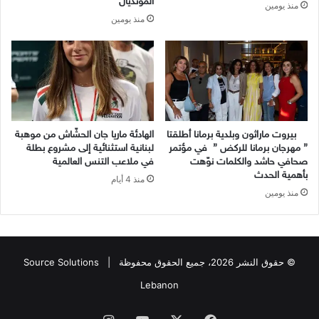
المونديال
منذ يومين
منذ يومين
بيروت ماراثون وبلدية برمانا أطلقتا
الهادئة ماريا جان الحشّاش من موهبة
” مهرجان برمانا للركض ” في مؤتمر
لبنانية استثنائية إلى مشروع بطلة
صحافي حاشد والكلمات نوّهت
في ملاعب التنس العالمية
بأهمية الحدث
منذ 4 أيام
منذ يومين
© حقوق النشر 2026، جميع الحقوق محفوظة |
Source Solutions
Lebanon