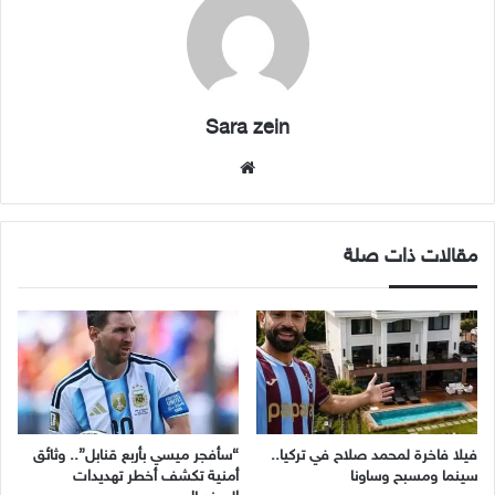
Sara zein
موقع
الويب
مقالات ذات صلة
فيلا فاخرة لمحمد صلاح في تركيا..
“سأفجر ميسي بأربع قنابل”.. وثائق
سينما ومسبح وساونا
أمنية تكشف أخطر تهديدات