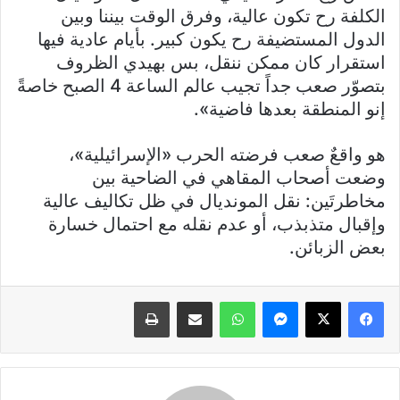
الكلفة رح تكون عالية، وفرق الوقت بيننا وبين
الدول المستضيفة رح يكون كبير. بأيام عادية فيها
استقرار كان ممكن ننقل، بس بهيدي الظروف
بتصوّر صعب جداً تجيب عالم الساعة 4 الصبح خاصةً
إنو المنطقة بعدها فاضية».
هو واقعٌ صعب فرضته الحرب «الإسرائيلية»،
وضعت أصحاب المقاهي في الضاحية بين
مخاطرتَين: نقل المونديال في ظل تكاليف عالية
وإقبال متذبذب، أو عدم نقله مع احتمال خسارة
بعض الزبائن.
فيسبوك
X
ماسنجر
واتساب
مشاركة عبر البريد
طباعة