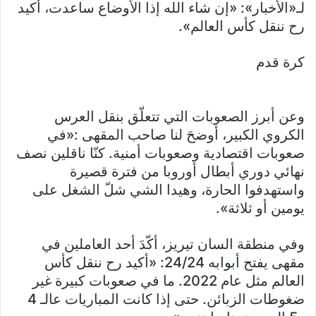
لـ«الأخبار»: «إن شاء الله إذا الأوضاع ساعدت، أكيد
رح ننقل كأس العالم».
كرة قدم
وعن أبرز الصعوبات التي تتعلّق بنقل العرس
الكروي الكبير، أوضحَ لنا صاحب المقهى :«في
صعوبات اقتصادية وصعوبات أمنية. كنّا ناقلين نصف
نهائي دوري أبطال أوروبا من فترة قصيرة
واستهدفوا الحارة، وهيدا الشي شلّ الشغل على
يومين أو ثلاثة».
وفي منطقة السان تيريز، أكّدَ أحد العاملين في
مقهى يفتح أبوابه 24/24: «أكيد رح ننقل كأس
العالم مثل عام 2022. ما في صعوبات كبيرة غير
ضغوطات الزبائن. حتى إذا كانت المباريات عالـ 4