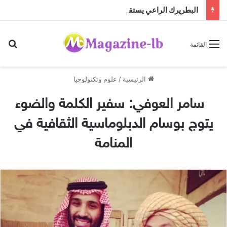
البطريرك الراعي يستقبل المطران كريستوف القسيس قبيل تسلّمه مهمته الجديدة لدى الأمم المتحدة
بح
القائمة
الرئيسية
/
علوم وتكنولوجيا
سامر العوفي: سفير الكلمة والضوء
يتوج بوسام الدبلوماسية الثقافية في
المنامة