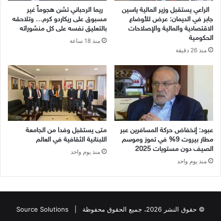
الراعي يستقبل وزير المالية ياسين
ريما الرحباني تشن هجوماً غير
جابر في الديمان: عرض للأوضاع
مسبوق على ريكاردو كرم… وتلاحقه
الاقتصادية والمالية والإصلاحات
بالتعليق نفسه على كل منشوراته
الحكومية
منذ 18 ساعة
منذ 26 دقيقة
عبود: إنخفاض حركة المسافرين عبر
متى يستقبل وفدا من الجامعة
مطار بيروت 9% في تموز وموسم
اللبنانية الثقافية في العالم
الصيف دون مستويات 2025
منذ يوم واحد
منذ يوم واحد
© حقوق النشر 2026، جميع الحقوق محفوظة |
Source Solutions