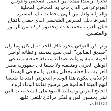
تختزل رصيدا ممتدا من العمل الصحفي والتوثيق
الفوتوغرافي الذي جاب به المحافل المحلية
والدولية ولعل من أبهى محطات تلك المسيرة
إشراقا ذلك المعرض الشخصي الذي حظي بافتتاح
فنان العرب محمد عبده وبحضور كوكبة من الرموز
والمثقفين.
ولم يكن العوفي مجرد ناقل للحدث بل كان وما زال
“صديق الفنانين” الذي نسج بمحبته وعطائه أواصر
أخوية متينة وروابط صداقة عميقة جمعته بمبدعي
الوطن العربي ومثقفيه ولا سيما في جمهورية مصر
العربية مما جعله يحظى بتقدير واسع في الوسط
الإعلامي ليكون هذا الوسام البحريني امتدادا طبيعيا
لنهج الهيئة العالمية في ترسيخ ثقافة الوفاء لرواد
الخليج العربي وتسليط الضوء على الشخصيات التي
تبني بجسور الفن والفكر مرافئ تلتقي عليها
الثقافات.