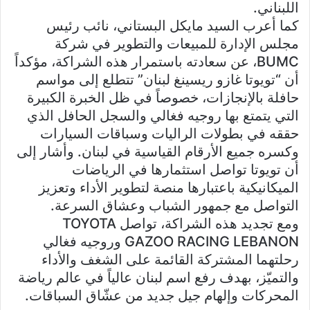
اللبناني.
كما أعرب السيد مايكل البستاني، نائب رئيس
مجلس الإدارة للمبيعات والتطوير في شركة
BUMC، عن سعادته باستمرار هذه الشراكة، مؤكداً
أن “تويوتا غازو ريسينغ لبنان” تتطلع إلى مواسم
حافلة بالإنجازات، خصوصاً في ظل الخبرة الكبيرة
التي يتمتع بها روجيه فغالي والسجل الحافل الذي
حققه في بطولات الراليات وسباقات السيارات
وكسره جميع الأرقام القياسية في لبنان. وأشار إلى
أن تويوتا تواصل استثمارها في الرياضات
الميكانيكية باعتبارها منصة لتطوير الأداء وتعزيز
التواصل مع جمهور الشباب وعشاق السرعة.
ومع تجديد هذه الشراكة، تواصل TOYOTA
GAZOO RACING LEBANON وروجيه فغالي
رحلتهما المشتركة القائمة على الشغف والأداء
والتميّز، بهدف رفع اسم لبنان عالياً في عالم رياضة
المحركات وإلهام جيل جديد من عشّاق السباقات.