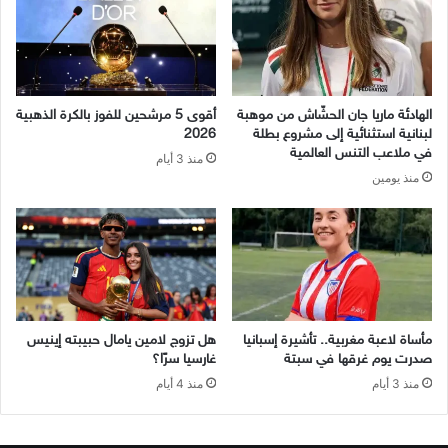
الهادئة ماريا جان الحشّاش من موهبة
أقوى 5 مرشحين للفوز بالكرة الذهبية
لبنانية استثنائية إلى مشروع بطلة
2026
في ملاعب التنس العالمية
منذ 3 أيام
منذ يومين
مأساة لاعبة مغربية.. تأشيرة إسبانيا
هل تزوج لامين يامال حبيبته إينيس
صدرت يوم غرقها في سبتة
غارسيا سرًا؟
منذ 3 أيام
منذ 4 أيام