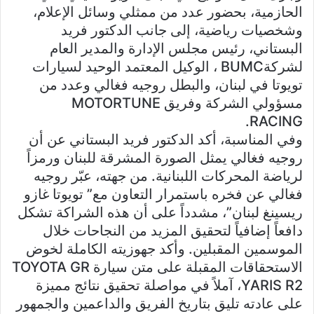
الحازمية، بحضور عدد من ممثلي وسائل الإعلام،
وشخصيات رياضية، إلى جانب الدكتور فريد
البستاني، رئيس مجلس الإدارة والمدير العام
لشركةBUMC ، الوكيل المعتمد الوحيد لسيارات
تويوتا في لبنان، والبطل روجيه فغالي وعدد من
مسؤولي الشركة وفريق MOTORTUNE
RACING.
وفي المناسبة، أكد الدكتور فريد البستاني عن أن
روجيه فغالي يمثل الصورة المشرقة للبنان ورمزاً
لرياضة المحركات اللبنانية. من جهته، عبّر روجيه
فغالي عن فخره باستمرار التعاون مع” تويوتا غازو
ريسينغ لبنان”، مشدداً على أن هذه الشراكة تشكل
دافعاً إضافياً لتحقيق المزيد من النجاحات خلال
الموسمين المقبلين. وأكد جهوزيته الكاملة لخوض
الاستحقاقات المقبلة على متن سيارة TOYOTA GR
YARIS R2، آملاً في مواصلة تحقيق نتائج مميزة
على عادته تليق بتاريخ الفريق والداعمين والجمهور