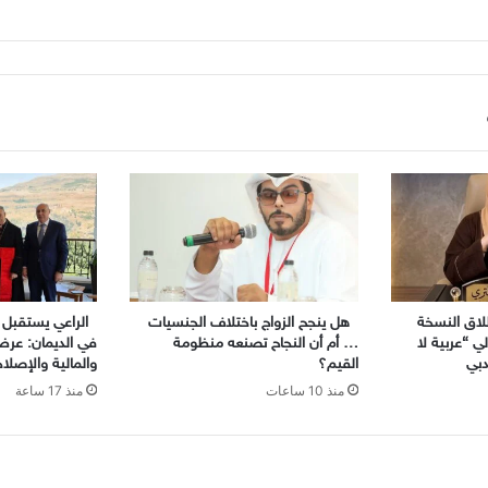
لاق النسخة
هل ينجح الزواج باختلاف الجنسيات
الراعي يستقبل وز
لي “عربية لا
… أم أن النجاح تصنعه منظومة
في الديمان: عرض
دبي
القيم؟
والمالية والإصلا
منذ 10 ساعات
منذ 17 ساعة