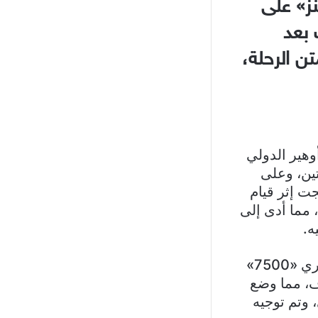
نز» على
 بعد
ن الرحلة،
معة 29 مايو من مطار أوهير الدولي
ين، وعلى
ن ما تشنجت إثر قيام
 مما أدى إلى
ه.
وأمام هذا التهديد الأمني الخطير، أطلق قائد الطائرة رمز الطوارئ السري «7500»
ف، مما وضع
 وتم توجيه