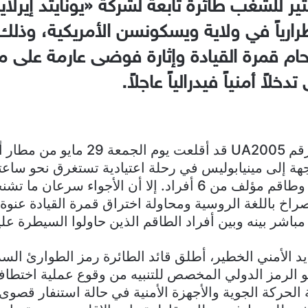
ير للشغب طائرة تابعة لشركة «يونايتد إيرلاي
ارياً في ولاية ويسكونسن الأمريكية، وذلك
حام قمرة القيادة وإثارة فوضى عارمة على مت
خلاً أمنياً فيدرالياً عاجلاً.
وكانت الرحلة رقم UA2005 قد أقلعت يوم الج
ة إلى مينيابوليس في رحلة اعتيادية تستغرق نحو ساعت
متنها 147 راكباً وطاقم مؤلف من 6 أفراد. إلا أن الأجواء سرعا
صراخ باللغة الروسية ومحاولة اختراق قمرة القيادة عنوة،
اشر بينه وبين أفراد الطاقم الذين حاولوا السيطرة علي
هو الرمز الدولي المخصص للتنبيه من وقوع عملية اختطا
لحركة الجوية والأجهزة الأمنية في حالة استنفار قصوى،