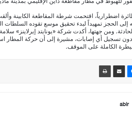
فور للهبوط في مطار مقاطعة داين الإقليمي بمدينة ماد
ئرة اضطرارياً، اقتحمت شرطة المقاطعة الكابينة وأل
ه إلى الحجز تمهيداً لبدء تحقيق موسع تقوده السلطات الف
ادثة. ومن جهتها، أكدت شركة «يونايتد إيرلاينز» سلامة
 دون تسجيل أي إصابات، مشيرة إلى أن حركة المطار ا
يطرة الكاملة على الموقف.
ماسنجر
مشاركة عبر البريد
طباعة
abir