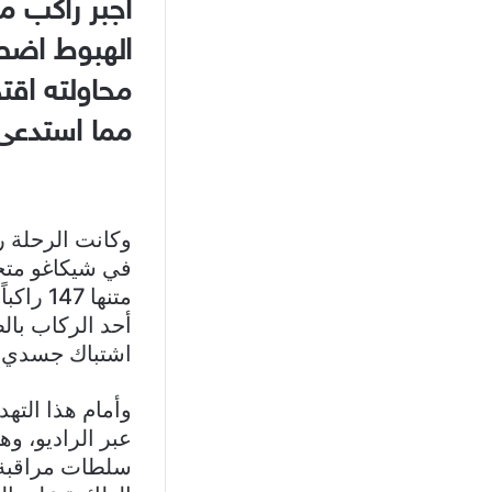
أجبر راكب مث
الهبوط اضطر
محاولته اقت
مما استدعى تد
في شيكاغو متجه
أحد الركاب بال
اشتباك جسدي مب
عبر الراديو، و
سلطات مراقبة ا