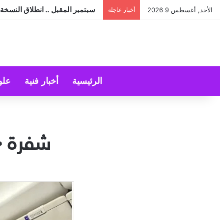
سبتمبر المقبل .. انطلاق النسخة 
الأحد, أغسطس 9 2026
أخبار عاجلة
الرئيسية
أخبار فنية
علو
شفرة «7500» تنقذ طائرة من الاختط