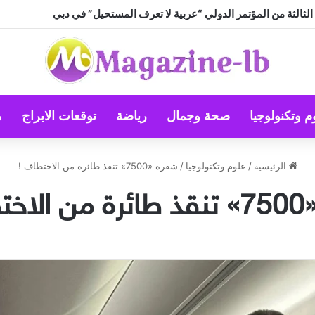
الثالثة من المؤتمر الدولي “عربية لا تعرف المستحيل” في دبي
م وتكنولوجيا
صحة وجمال
رياضة
توقعات الابراج
م
الرئيسية
/
علوم وتكنولوجيا
/
شفرة «7500» تنقذ طائرة من الاختطاف !
اف !