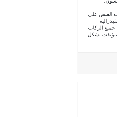
يسون.
قت القبض على
يدرالية
 جميع الركاب
ستؤنفت بشكل