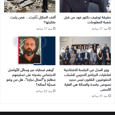
حقيقة توقيف دكتور فود من قبل
آلاف المنازل دُمّرت… فمن يثبت
شعبة المعلومات
ملكيتها؟
منذ 17 ساعة
منذ 17 ساعة
وزير العدل في الجلسة الافتتاحية
أوهم ضحاياه عبر وسائل التّواصل
لفاعليات البرنامج التدريبي للشباب
الاجتماعي بقدرته على تسليمهم
الحقوقيين: القانون لبس مجرد
مطابخ و”أعمال نجارة”، هل من وقع
نصوص جامدة والعدالة هي الغاية
ضحيّة أعماله؟
الأسمى
منذ 22 ساعة
منذ 21 ساعة