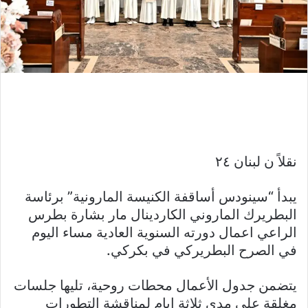
نقلاً ن لبنان ٢٤
يبدأ “سينودس أساقفة الكنيسة المارونية” برئاسة
البطريرك الماروني الكاردينال مار بشارة بطرس
الراعي اعمال دورته السنوية العادية مساء اليوم
في الصرح البطريركي في بكركي.
يتضمن جدول الأعمال محطات روحية، تليها جلسات
مغلقة على مدى ثلاثة ايام لمناقشة التطورات