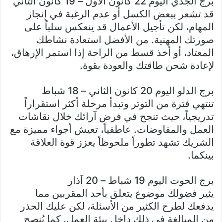
برج الجدي اليوم 22 كانون الأول – 19 كانون الثاني
قد تشعر ببعض الكسل أو عدم الرغبة في إنجاز
المهام، لكن تأجيل الأعمال قد ينعكس سلباً على
صورتك المهنية. من الأفضل استعادة نشاطك
المعتاد، أو أخذ قسط من الراحة إذا استمر الإرهاق،
لإعادة شحن طاقتك والعودة بقوة.
برج الدلو اليوم 20 كانون الثاني – 18 شباط
تنتهي فترة من التوتر وتبدأ مرحلة أكثر استقراراً
تدريجياً، حيث تنجح في فرض آرائك خلال نقاشات
العمل والمفاوضات. عاطفياً، تعيش أجواء مميزة مع
الشريك تشهد تطوراً ملحوظاً يعزز قوة العلاقة
بينكما.
برج الحوت اليوم 19 شباط – 20 آذار
يثير فضولك موضوع يتعلق بأحد المقربين مما
يدفعك لطرح الكثير من الأسئلة، لكن عليك الحذر
من المبالغة في ذلك داخل بيئة العمل. كما يُنصح