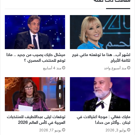
مقالات ذات صلة
لشهر آب.. هذا ما توقعته ماغي فرح
ميشال حايك يصيب من جديد .. ماذا
لكافة الأبراج
توقع للمنتخب المصري ؟
منذ أسبوع واحد
منذ 4 أسابيع
مايك فغالي : موجة اغتيالات في
توقعات ليلى عبداللطيف للمنتخبات
لبنان ..وأكثر من حداد!
العربية في كأس العالم 2026
يوليو 3, 2026
يونيو 17, 2026