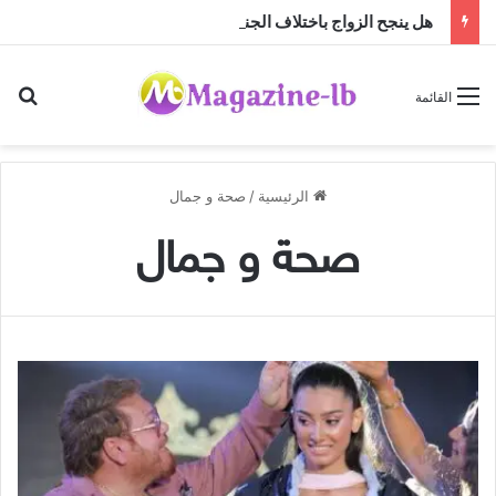
هل ينجح الزواج باختلاف الجنسيات … أم أن النجاح تصنعه منظومة القيم؟
بح
القائمة
الرئيسية
/
صحة و جمال
صحة و جمال