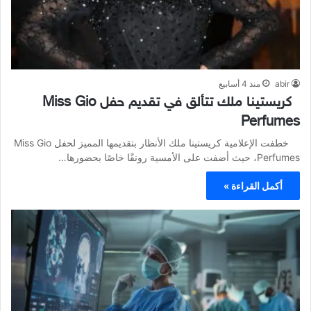
abir
منذ 4 أسابيع
كريستينا ملك تتألق في تقديم حفل Miss Gio
Perfumes
خطفت الإعلامية كريستينا ملك الأنظار بتقديمها المميز لحفل Miss Gio
Perfumes، حيث أضفت على الأمسية رونقًا خاصًا بحضورها…
أكمل القراءة »