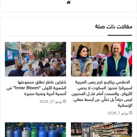
موقع
الويب
مقالات ذات صلة
الاعلامي ريكاردو كرم ينعى المربية
شارلين خاطر تطلق مجموعتها
اسبيرانزا غندور: السكوت لا يحمي
الشعرية الأولى “Inner Bloom” في
الأرواح، والصمت أمام قتـ.ل المدنيين
أمسية أدبية وفنية مميزة
ليس حياداً بل تخلّي عن أبسط معاني
يونيو 27, 2026
الإنسانية
يوليو 7, 2026