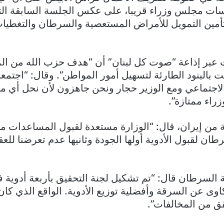
ات مجلس وزراء قريبا، على عكس الجلسة السابقة الت
أمين التمويل للأمراض المستعصية والسرطان والتغطيا
عبر إذاعة “صوت كل لبنان” أن “هدف حزب الله من ال
 بالبنود الطارئة لتسهيل أمور المواطن”. وقال: “اجتمعن
الاجتماعي ومع الوزير حجار ونحن جاهزون لأن نحل أي م
زراء ممتازة”.
ة من إيران، قال: “الوزارة مستعدة لقبول المساعدات م
طان لقبول الأدوية أولها الجودة وثانيها عدم تعرضنا للع
السرطان قال: “تم تشكيل لجنة التحقيق بأربعة أدوية في
اوى عن السرقة وأفضلية توزيع الأدوية. الواقع الذي كان 
قق من المخالفات”.