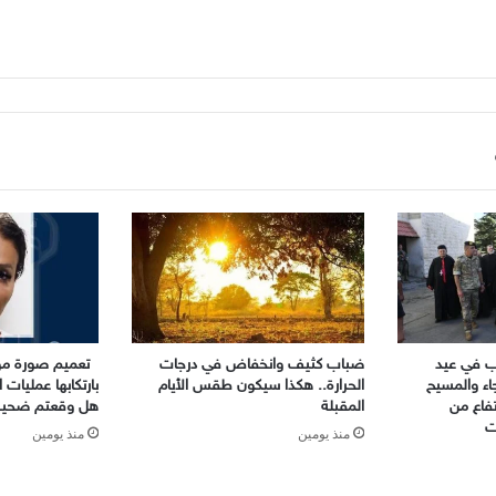
رب في عيد
ضباب كثيف وانخفاض في درجات
تعميم صورة موق
جاء والمسيح
الحرارة.. هكذا سيكون طقس الأيام
بارتكابها عمليات 
رتفاع من
المقبلة
هل وقعتم ضحية 
ت
منذ يومين
منذ يومين