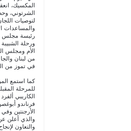
المكسيك، انعقد
الشرتوني، وحضو
لتوصيات اللجان
والمساعدات الاج
ورحلة الشبيبة إ
الأم ومجلس الش
من لبنان والجا
في تموز من ال
كما استمع المؤ
للمرحلة المقبلة
الكاريبي ألفرد
فرناندو أبوغصن
الأرجنتين وفي 
والذي أعلن عن 
والتعاون لإنجا