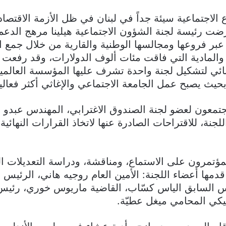
ع الاجتماعية سيئة جداً في لبنان في ظل الأزمة الاقتصادي
ت رئيسة لجنة الشؤون الاجتماعية هيلينا مرهج الدعم 
عبر فروعها ومجالسها الوطنية والقارية من خلال جمع ا
ة والمادية التي فاقت مئات ألوف الدولارات، وقد رفعت 
نائي لتشكيل لجنة واحدة تشرف عليها المؤسسة العالمي
 بحيث يصبح عمل الجامعة الاجتماعي والإغاثي أكثر فعالي
تمعون لعضو لجنة الصندوق الاغترابي، المهندس عبدو 
جنة، للاقتراحات الصادرة عنها لاتخاذ القرارات النهائية 
مؤتمرون على الاستماع، ومناقشة، ودراسة التعديلات ا
 قدمها أعضاء اللجنة: الأمين العام روجيه هاني، الرئيس
يس السابق الياس كسّاب، القاضية ماريوس خوري، رئي
كي المحامي ميغل عطيّة.