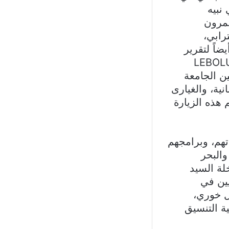
نبيه
تمرون
رابي،
ضاً لتقرير
تينا سلامة حول برنامج الـ LEBOLUTION
ين الجامعة
نية، والغيارى
هذه الزيارة
تهم، وبرامجهم
والبحر
لة السيد
يين في
ل خوري،
ة التنسيق