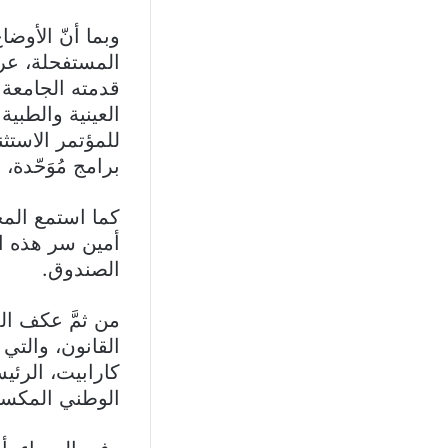
وبما أنّ الأوضا
المستفحلة، عرض
قدمته الجامعة 
العينية والطبي
للمؤتمر الاستث
برامج مُوَحّدة،
كما استمع المج
أمين سر هذه الل
الصندوق.
من ثمَّ عكف ال
القانون، والتي
كارابيت، الرئ
الوطني المكسي