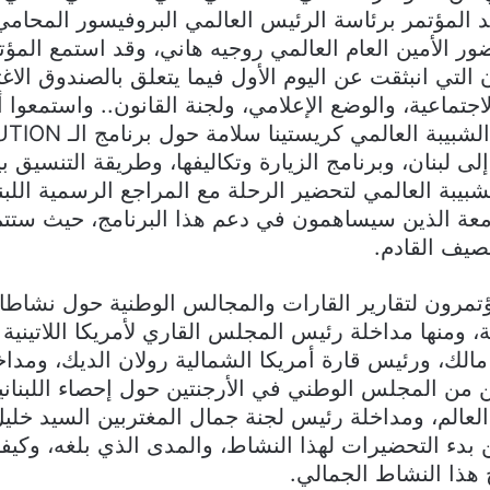
 المؤتمر برئاسة الرئيس العالمي البروفيسور المحامي 
ر الأمين العام العالمي روجيه هاني، وقد استمع المؤ
 التي انبثقت عن اليوم الأول فيما يتعلق بالصندوق الاغت
تماعية، والوضع الإعلامي، ولجنة القانون.. واستمعوا أي
رئيسة مجلس الشبيبة العالمي كريس
لى لبنان، وبرنامج الزيارة وتكاليفها، وطريقة التنسيق ب
بيبة العالمي لتحضير الرحلة مع المراجع الرسمية اللبنا
معة الذين سيساهمون في دعم هذا البرنامج، حيث ستتم 
صيف القادم.
تمرون لتقارير القارات والمجالس الوطنية حول نشاطا
، ومنها مداخلة رئيس المجلس القاري لأمريكا اللاتينية 
 مالك، ورئيس قارة أمريكا الشمالية رولان الديك، ومداخ
 من المجلس الوطني في الأرجنتين حول إحصاء اللبنان
العالم، ومداخلة رئيس لجنة جمال المغتربين السيد خلي
بدء التحضيرات لهذا النشاط، والمدى الذي بلغه، وكيفي
ح هذا النشاط الجمالي.