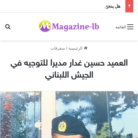
هل ينجح الزواج باختلاف الجنسيات … أم أن النجاح تصنعه منظومة القيم؟
بح
القائمة
الرئيسية
/
متفرقات
العميد حسين غدار مديرا للتوجيه في
الجيش اللبناني