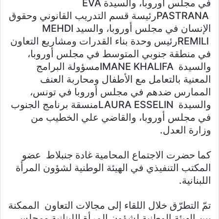
في مجلس أوروبا، والسيدة
EVA
PASTRANA
رئيسة قسم التدريب القانوني وحقوق
الإنسان في مجلس أوروبا، والسيد
MEHDI
REMILI
رئيس وحدة بناء القدرات ومشاريع التعاون
في منطقة جنوبي المتوسط في مجلس أوروبا،
والسيدة
IMANE KHALIFA
مسؤولة البرامج
المعنية بالتعامل مع الأطفال ومحاربة العنف
الممارس ضدهم في مجلس أوروبا في تونس،
والسيدة
LAURA ESSELIN
منسقة برنامج الجنوب
في مجلس أوروبا، والقاضي علي الخطيب من
وزارة العدل.
كما حضرت الاجتماع المحامية غادة جنبلاط عضو
المكتب التنفيذي في الهيئة الوطنية لشؤون المرأة
اللبنانية.
تمّ التطرّق خلال اللقاء إلى مجالات التعاون الممكنة
بين الهيئة الوطنية لشؤون المرأة اللبنانية ومجلس