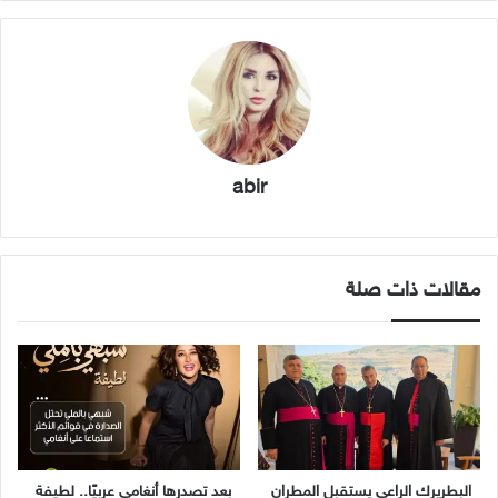
abir
مقالات ذات صلة
البطريرك الراعي يستقبل المطران
بعد تصدرها أنغامي عربيًا.. لطيفة