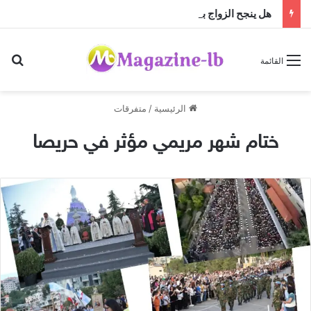
هل ينجح الزواج باختلاف الجنسيات … أم أن النجاح تصنعه منظومة القيم؟
بح
القائمة
الرئيسية
/
متفرقات
ختام شهر مريمي مؤثر في حريصا