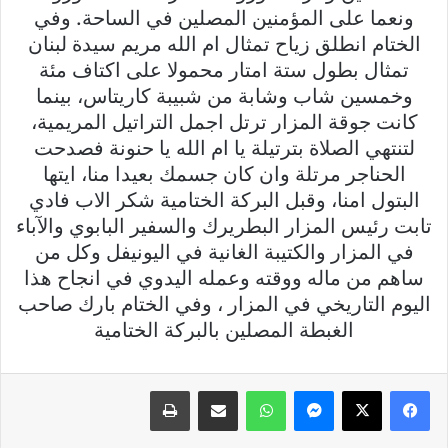
ونعما على المؤمنين المصلين في الساحة. وفي
الختام انطلق زياح تمثال ام الله مريم سيدة لبنان
تمثال بطول ستة امتار محمولا على اكتاف مئة
وخمسين شاب وشابة من شبيبة كاريتاس، بينما
كانت جوقة المزار ترتل اجمل التراتيل المريمية،
لتنتهي الصلاة بترتيلة يا ام الله يا حنونة فصدحت
الحناجر مرتلة وان كان جسمك بعيدا منا، ايتها
البتول امنا، وقبل البركة الختامية شكر الاب فادي
تابت رئيس المزار البطريرك والسفير البابوي والآباء
في المزار والكتيبة الغانية في اليونيفل وكل من
ساهم من ماله ووقته وعمله اليدوي في انجاح هذا
اليوم التاريخي في المزار ، وفي الختام بارك صاحب
الغبطة المصلين بالبركة الختامية
فيسبوك
X
ماسنجر
واتساب
مشاركة عبر البريد
طباعة