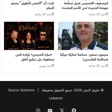
كريستوف القسيس قبيل تسلّمه
تثبت أن “النفس الطويل” يصنع
مهمته الجديدة لدى الأمم المتحدة
النجاح
منذ 20 ساعة
منذ 20 ساعة
سيمون صفير- محكمة لبنانيّة دوليّة
«سارة الحديدي» تواجه الجن
لمحاكمة الفاسدين!
زمباهولا على تياترو آفاق
منذ 20 ساعة
منذ يومين
© حقوق النشر 2026، جميع الحقوق محفوظة |
Source Solutions
Lebanon
فيسبوك
X
يوتيوب
انستقرام