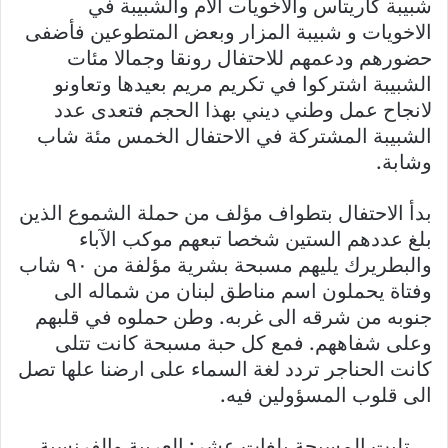
شبيبة كاريتاس والاخويات الام والشبيبة في
الاخويات و شبيبة المزار وبعض المتطوعين فأضفى
حضورهم ودعمهم للاحتفال رونقا وجمالا مئات
الشبيبة اشتركوا في تكريم مريم بعيدها وتعاونو
لانجاح عمل وطني ديني بهذا الحجم فتعدى عدد
الشبيبة المشتركة في الاحتفال الخمس مئة شاب
وشابة.
بدأ الاحتفال بتطواف مؤلف من حملة الشموع الذين
بلغ عددهم الستين شخصا تبعهم موكب الآباء
والبطريرك يليهم مسبحة بشرية مؤلفة من ٩٠ شاب
وفتاة يحملون اسم مناطق لبنان من شماله الى
جنوبه من شرقه الى غربه. وطن حملوه في قلبهم
وعلى شفاههم. فمع كل حبة مسبحة كانت تتلى
كانت الحناجر تردد لغة السماء على ارضنا علها تصل
الى قلوب المسؤولين فيه.
تليت المسبحة بلغات عشر: العربية والفرنسية