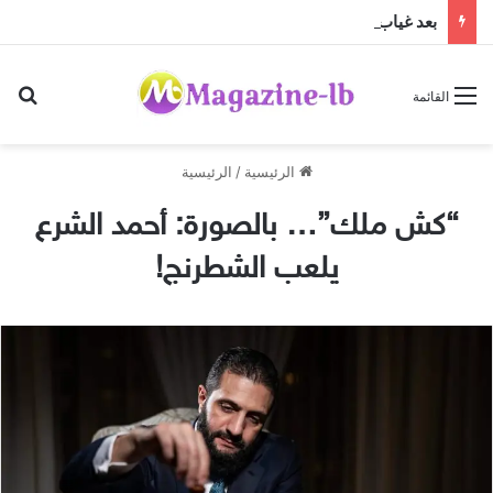
بعد غياب دام عقدين: “فرقة الجاهلية للفنون الشعبية” تعود إلى الساحة الفنية والمسرحية وتطلق “مهرجان صيف الجاهلية 2026”
بح
القائمة
الرئيسية
/
الرئيسية
“كش ملك”… بالصورة: أحمد الشرع
يلعب الشطرنج!