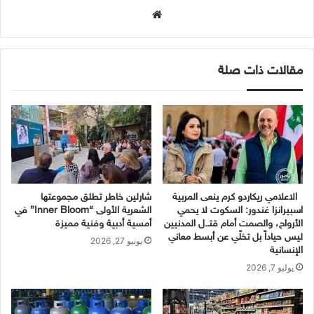
موقع
الويب
مقالات ذات صلة
الاعلامي ريكاردو كرم ينعى المربية
شارلين خاطر تطلق مجموعتها
اسبيرانزا غندور: السكوت لا يحمي
الشعرية الأولى “Inner Bloom” في
الأرواح، والصمت أمام قتـ.ل المدنيين
أمسية أدبية وفنية مميزة
ليس حياداً بل تخلّي عن أبسط معاني
يونيو 27, 2026
الإنسانية
يوليو 7, 2026