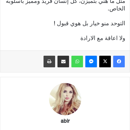
متل ما هني بتميزن، كل إنسان فريد ومميز بأسلوبه
الخاص.
التوحد منو خيار بل هوي قبول !
ولا اعاقة مع الارادة
فيسبوك
X
ماسنجر
واتساب
مشاركة عبر البريد
طباعة
abir