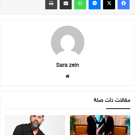
Sara zein
موقع
الويب
مقالات ذات صلة