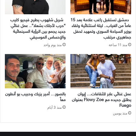
دمشق تستقبل راغب علامة بعد 15
شربل شلهوب يطرح فيديو كليب
عاماً من الغياب.. ليلة استثنائية ولقاء
“حرب لأجلك بشعلا”.. عمل غنائي
بوزير السياحة السوري وتمهيد لحفل
جديد يجمع بين الرؤية السينمائية
جماهيري مرتقب
والإحساس الموسيقي
منذ 11 ساعة
منذ يوم واحد
عمل غنائي عابر للثقافات… إيوان
بالصور… أمير يزبك وحبيب بو أنطون
يطلق جديده مع Flowy Zoe بعنوان
معاً
Fuego
منذ 3 أيام
منذ يومين