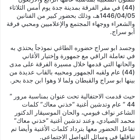
(44) في مقر الفرقة بمدينة جدة يوم أمس الثلاثاء
1446/04/05هـ، وذلك بحضور كبير من الفنانين
والشعراء ووجهاء المجتمع والإعلاميين ومحبي فرقة
أبو سراج.
وجسد ابو سراج حضوره الطاغي نموذجاََ يحتذي به
في تعاملة الراقي مع جمهورة وإختيار الأغاني
والحانها التي قدمها خلال مسيرة الفرقة على مدى
(44) عام ولقبه الجمهور ومحبيه بالقاب عديدة من
بينها ابو سراج والقبطان ولما لا وهوا ابن جدة بحر.
حيث قدمت الاحتفالية تحت عنوان بمناسبة مرور ”
44 ” عام وتدشين أغنية “خذني معاك” كلمات
الشاعر نواف فيومي، والحان الموسيقار الدكتور
محمد الصيادي، وعند تدشين أغنية “خذني معاك”
تفاعل الحضور معها بترداد كلمات الأغنية وأيضا تم
تناقلها في وسائل التواصل الاجتماعي.