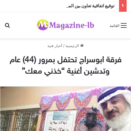
توقيع اتفاقية تعاون بين المجلس العربي للإبداع والابتكار والمجلس العربي للموهوبين والمتفوقين بالأردن
بح
القائمة
الرئيسية
/
أخبار فنية
فرقة ابوسراج تحتفل بمرور (44) عام
وتدشين أغنية “خذني معك”