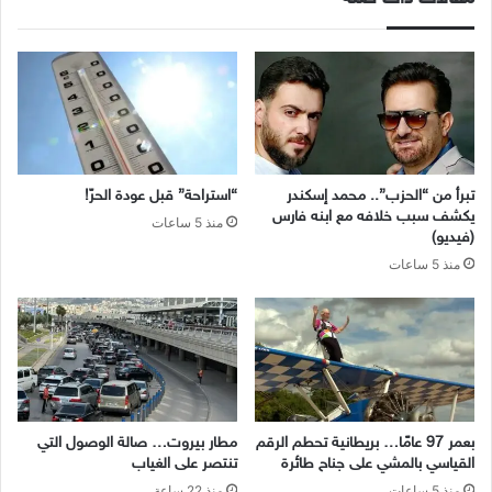
تبرأ من “الحزب”.. محمد إسكندر
“استراحة” قبل عودة الحرّ!
يكشف سبب خلافه مع ابنه فارس
منذ 5 ساعات
(فيديو)
منذ 5 ساعات
بعمر 97 عامًا… بريطانية تحطم الرقم
مطار بيروت… صالة الوصول التي
القياسي بالمشي على جناح طائرة
تنتصر على الغياب
منذ 5 ساعات
منذ 22 ساعة